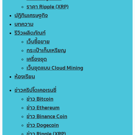
ราคา Ripple (XRP)
ปฏิทินเศรษฐกิจ
บทความ
รีวิวผลิตภัณฑ์
เว็บซื้อขาย
กระเป๋าเก็บเหรียญ
เครื่องขุด
เว็บขุดแบบ Cloud Mining
ห้องเรียน
ข่าวคริปโตเคอเรนซี่
ข่าว Bitcoin
ข่าว Ethereum
ข่าว Binance Coin
ข่าว Dogecoin
ข่าว Ripple (XRP)