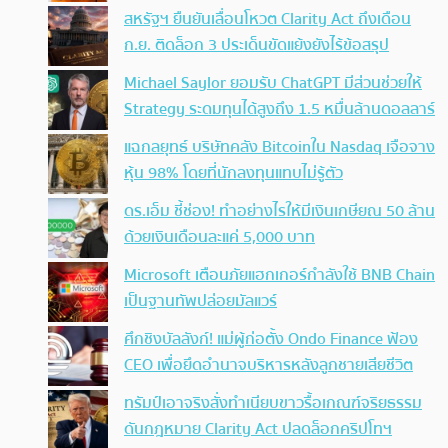
สหรัฐฯ ยืนยันเลื่อนโหวต Clarity Act ถึงเดือน
ก.ย. ติดล็อก 3 ประเด็นขัดแย้งยังไร้ข้อสรุป
Michael Saylor ยอมรับ ChatGPT มีส่วนช่วยให้
Strategy ระดมทุนได้สูงถึง 1.5 หมื่นล้านดอลลาร์
แฉกลยุทธ์ บริษัทคลัง Bitcoinใน Nasdaq เจือจาง
หุ้น 98% โดยที่นักลงทุนแทบไม่รู้ตัว
ดร.เอ็ม ชี้ช่อง! ทำอย่างไรให้มีเงินเกษียณ 50 ล้าน
ด้วยเงินเดือนละแค่ 5,000 บาท
Microsoft เตือนภัยแฮกเกอร์กำลังใช้ BNB Chain
เป็นฐานทัพปล่อยมัลแวร์
ศึกชิงบัลลังก์! แม่ผู้ก่อตั้ง Ondo Finance ฟ้อง
CEO เพื่อยึดอำนาจบริหารหลังลูกชายเสียชีวิต
ทรัมป์เอาจริง สั่งทำเนียบขาวรื้อเกณฑ์จริยธรรม
ดันกฎหมาย Clarity Act ปลดล็อกคริปโทฯ