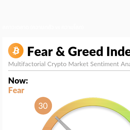
สภาวะตลาด (ความกลัว vs ความโลภ)