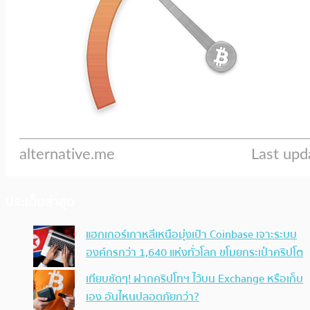
ประเด็นล่าสุด
แฮกเกอร์เกาหลีเหนือมุ่งเป้า Coinbase เจาะระบบ
องค์กรกว่า 1,640 แห่งทั่วโลก ขโมยกระเป๋าคริปโต
เทียบชัดๆ! ฝากคริปโทฯ ไว้บน Exchange หรือเก็บ
เอง อันไหนปลอดภัยกว่า?