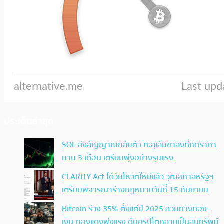
ประเด็นล่าสุด
SOL ส่งสัญญาณกลับตัว ทะลุเส้นขาลงที่กดราคา
นาน 3 เดือน เตรียมพุ่งอย่างรุนแรง
CLARITY Act ได้วันโหวตใหม่แล้ว วุฒิสภาสหรัฐฯ
เตรียมพิจารณาร่างกฎหมายวันที่ 15 กันยายน
Bitcoin ร่วง 35% ตั้งแต่ปี 2025 สวนทางทอง-
เงิน-ทองแดงพุ่งแรง ดันคริปโตกลายเป็นสินทรัพย์