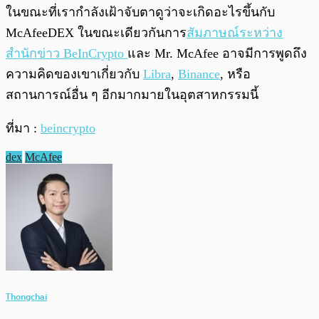
ในขณะที่เรากำลังเฝ้าจับตาดูว่าจะเกิดอะไรขึ้นกับ
McAfeeDEX ในขณะเดียวกันการ
สัมภาษณ์ระหว่าง
สำนักข่าว BeInCrypto
และ Mr. McAfee อาจมีการพูดถึง
ความคิดของเขาเกี่ยวกับ
Libra
,
Binance
, หรือ
สถานการณ์อื่น ๆ อีกมากมายในอุตสาหกรรมนี้
ที่มา :
beincrypto
dex
McAfee
Thongchai