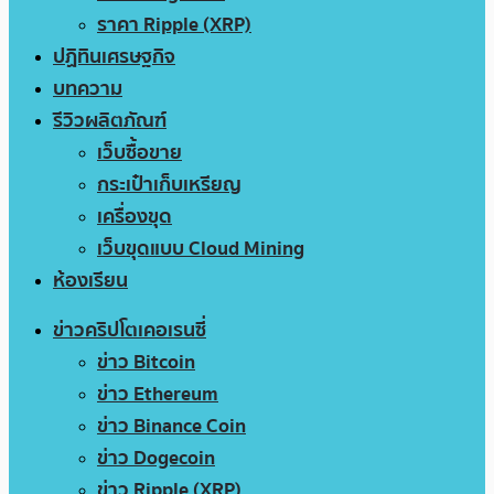
ราคา Ripple (XRP)
ปฏิทินเศรษฐกิจ
บทความ
รีวิวผลิตภัณฑ์
เว็บซื้อขาย
กระเป๋าเก็บเหรียญ
เครื่องขุด
เว็บขุดแบบ Cloud Mining
ห้องเรียน
ข่าวคริปโตเคอเรนซี่
ข่าว Bitcoin
ข่าว Ethereum
ข่าว Binance Coin
ข่าว Dogecoin
ข่าว Ripple (XRP)