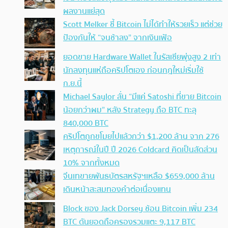
ผลงานแย่สุด
Scott Melker ชี้ Bitcoin ไม่ได้ทำให้รวยเร็ว แต่ช่วย
ป้องกันให้ “จนช้าลง” จากเงินเฟ้อ
ยอดขาย Hardware Wallet ในรัสเซียพุ่งสูง 2 เท่า
นักลงทุนแห่ถือคริปโตเอง ก่อนกฎใหม่เริ่มใช้
ก.ย.นี้
Michael Saylor ลั่น “มีแค่ Satoshi ที่ขาย Bitcoin
น้อยกว่าผม” หลัง Strategy ถือ BTC ทะลุ
840,000 BTC
คริปโตถูกขโมยไปแล้วกว่า $1,200 ล้าน จาก 276
เหตุการณ์ในปี ปี 2026 Coldcard คิดเป็นสัดส่วน
10% จากทั้งหมด
จีนเทขายพันธบัตรสหรัฐฯเหลือ $659,000 ล้าน
เดินหน้าสะสมทองคำต่อเนื่องแทน
Block ของ Jack Dorsey ช้อน Bitcoin เพิ่ม 234
BTC ดันยอดถือครองรวมแตะ 9,117 BTC