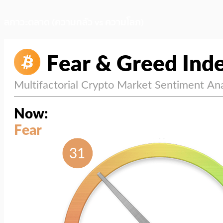
สภาวะตลาด (ความกลัว vs ความโลภ)