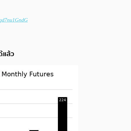
m/gd7nu1GndG
้แล้ว