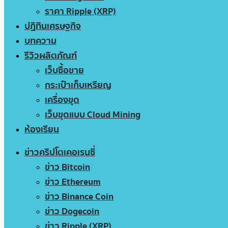
ราคา Ripple (XRP)
ปฏิทินเศรษฐกิจ
บทความ
รีวิวผลิตภัณฑ์
เว็บซื้อขาย
กระเป๋าเก็บเหรียญ
เครื่องขุด
เว็บขุดแบบ Cloud Mining
ห้องเรียน
ข่าวคริปโตเคอเรนซี่
ข่าว Bitcoin
ข่าว Ethereum
ข่าว Binance Coin
ข่าว Dogecoin
ข่าว Ripple (XRP)