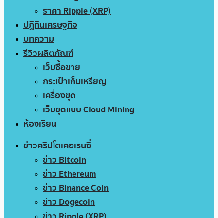
ราคา Ripple (XRP)
ปฏิทินเศรษฐกิจ
บทความ
รีวิวผลิตภัณฑ์
เว็บซื้อขาย
กระเป๋าเก็บเหรียญ
เครื่องขุด
เว็บขุดแบบ Cloud Mining
ห้องเรียน
ข่าวคริปโตเคอเรนซี่
ข่าว Bitcoin
ข่าว Ethereum
ข่าว Binance Coin
ข่าว Dogecoin
ข่าว Ripple (XRP)