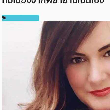
ทีมเนื่องจากพยายามเปิดโปง
ข่าวคริปโตเคอเรนซี่