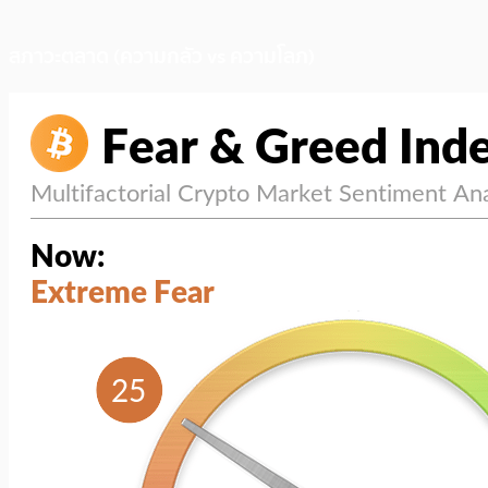
สภาวะตลาด (ความกลัว vs ความโลภ)