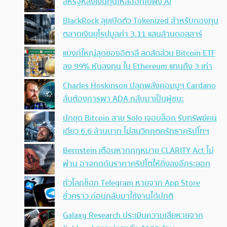
สหรัฐหลังเงินทุนไหลออกไปฝั่ง AI
BlackRock ลุยเปิดตัว Tokenized สำหรับกองทุน
ตลาดเงินยุโรปมูลค่า 3.11 แสนล้านดอลลาร์
แบงก์ใหญ่สุดของอิตาลี ลดสัดส่วน Bitcoin ETF
ลง 99% หันลงทุน ใน Ethereum แทนถึง 3 เท่า
Charles Hoskinson ปลุกพลังคอมมูฯ Cardano
ลั่นต้องการพา ADA กลับมาเป็นผู้ชนะ
นักขุด Bitcoin สาย Solo เจอบล็อก รับทรัพย์คน
เดียว 6.6 ล้านบาท ไม่สนวิกฤตศรัทธาคริปโทฯ
Bernstein เตือนหากกฎหมาย CLARITY Act ไม่
ผ่าน อาจกดดันราคาคริปโตให้ดิ่งลงอีกระลอก
ทั่วโลกช็อก Telegram หายจาก App Store
ชั่วคราว ก่อนกลับมาใช้งานได้ปกติ
Galaxy Research ประเมินความเสียหายจาก