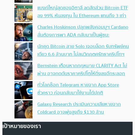
แบงก์ใหญ่สุดของอิตาลี ลดสัดส่วน Bitcoin ETF
ลง 99% หันลงทุน ใน Ethereum แทนถึง 3 เท่า
Charles Hoskinson ปลุกพลังคอมมูฯ Cardano
ลั่นต้องการพา ADA กลับมาเป็นผู้ชนะ
นักขุด Bitcoin สาย Solo เจอบล็อก รับทรัพย์คน
เดียว 6.6 ล้านบาท ไม่สนวิกฤตศรัทธาคริปโทฯ
Bernstein เตือนหากกฎหมาย CLARITY Act ไม่
ผ่าน อาจกดดันราคาคริปโตให้ดิ่งลงอีกระลอก
ทั่วโลกช็อก Telegram หายจาก App Store
ชั่วคราว ก่อนกลับมาใช้งานได้ปกติ
Galaxy Research ประเมินความเสียหายจาก
Coldcard อาจพุ่งสูงถึง $130 ล้าน
เป้าหมายของเรา