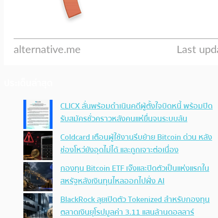
ประเด็นล่าสุด
CLICX ลั่นพร้อมดำเนินคดีผู้ตั้งใจบิดหนี้ พร้อมปิด
รับสมัครชั่วคราวหลังคนแห่ยื่นจนระบบล้น
Coldcard เตือนผู้ใช้งานรีบย้าย Bitcoin ด่วน หลัง
ช่องโหว่ยังอุดไม่ได้ และถูกเจาะต่อเนื่อง
กองทุน Bitcoin ETF เจ๊งและปิดตัวเป็นแห่งแรกใน
สหรัฐหลังเงินทุนไหลออกไปฝั่ง AI
BlackRock ลุยเปิดตัว Tokenized สำหรับกองทุน
ตลาดเงินยุโรปมูลค่า 3.11 แสนล้านดอลลาร์