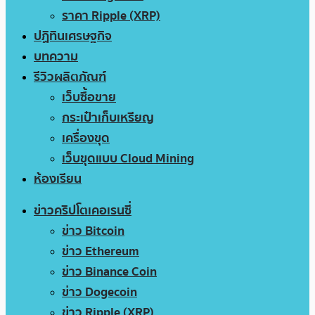
ราคา Ripple (XRP)
ปฏิทินเศรษฐกิจ
บทความ
รีวิวผลิตภัณฑ์
เว็บซื้อขาย
กระเป๋าเก็บเหรียญ
เครื่องขุด
เว็บขุดแบบ Cloud Mining
ห้องเรียน
ข่าวคริปโตเคอเรนซี่
ข่าว Bitcoin
ข่าว Ethereum
ข่าว Binance Coin
ข่าว Dogecoin
ข่าว Ripple (XRP)