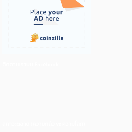
ติดตามเราบน Facebook
สภาวะตลาด (ความกลัว vs ความโลภ)