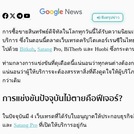
ฟังสรุปข่าว
พร้อมเล่น
การซื้อขายสินทรัพย์ดิจิทัลในโลกทุกวันนี้ได้รับความนิย
บริการ ซึ่งในตอนนี้ตลาดเว็บเทรดคริปโตเคอร์เรนซีในไทยท
ไปด้วย
Bitkub
,
Satang
Pro, BiTherb และ Huobi ซึ่งกระดานเ
ท่ามกลางการแข่งขันที่ดุเดือดนี้แน่นอนว่าทุกคนต่างต้องการ
แน่นอนว่าผู้ให้บริการจะต้องสรรหาสิ่งที่ดึงดูดใจให้ผู้บร
กว่าเดิม
การแข่งขันปัจจุบันไม้ตายคือฟีเจอร์?
ในปัจจุบันมี 4 เว็บเทรดที่ได้รับใบอนุญาตให้ประกอบธุรกิจส
และ
Satang Pro
ที่เปิดให้บริการอยู่กัน