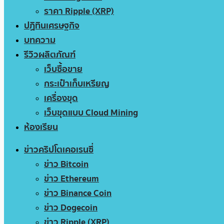
ราคา Ripple (XRP)
ปฏิทินเศรษฐกิจ
บทความ
รีวิวผลิตภัณฑ์
เว็บซื้อขาย
กระเป๋าเก็บเหรียญ
เครื่องขุด
เว็บขุดแบบ Cloud Mining
ห้องเรียน
ข่าวคริปโตเคอเรนซี่
ข่าว Bitcoin
ข่าว Ethereum
ข่าว Binance Coin
ข่าว Dogecoin
ข่าว Ripple (XRP)