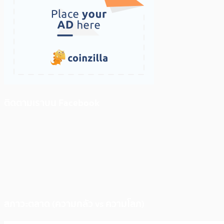
ติดตามเราบน Facebook
สภาวะตลาด (ความกลัว vs ความโลภ)