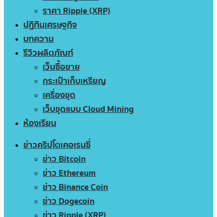
ราคา Ripple (XRP)
ปฏิทินเศรษฐกิจ
บทความ
รีวิวผลิตภัณฑ์
เว็บซื้อขาย
กระเป๋าเก็บเหรียญ
เครื่องขุด
เว็บขุดแบบ Cloud Mining
ห้องเรียน
ข่าวคริปโตเคอเรนซี่
ข่าว Bitcoin
ข่าว Ethereum
ข่าว Binance Coin
ข่าว Dogecoin
ข่าว Ripple (XRP)