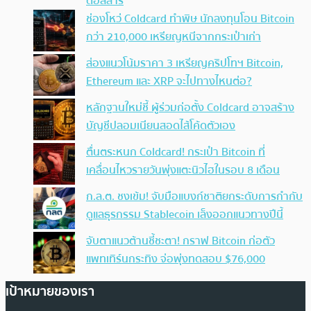
ดอลลาร์
ช่องโหว่ Coldcard ทำพิษ นักลงทุนโอน Bitcoin
กว่า 210,000 เหรียญหนีจากกระเป๋าเก่า
ส่องแนวโน้มราคา 3 เหรียญคริปโทฯ Bitcoin,
Ethereum และ XRP จะไปทางไหนต่อ?
หลักฐานใหม่ชี้ ผู้ร่วมก่อตั้ง Coldcard อาจสร้าง
บัญชีปลอมเนียนสอดไส้โค้ดตัวเอง
ตื่นตระหนก Coldcard! กระเป๋า Bitcoin ที่
เคลื่อนไหวรายวันพุ่งแตะนิวไฮในรอบ 8 เดือน
ก.ล.ต. ชงเข้ม! จับมือแบงก์ชาติยกระดับการกำกับ
ดูแลธุรกรรม Stablecoin เล็งออกแนวทางปีนี้
จับตาแนวต้านชี้ชะตา! กราฟ Bitcoin ก่อตัว
แพทเทิร์นกระทิง จ่อพุ่งทดสอบ $76,000
เป้าหมายของเรา