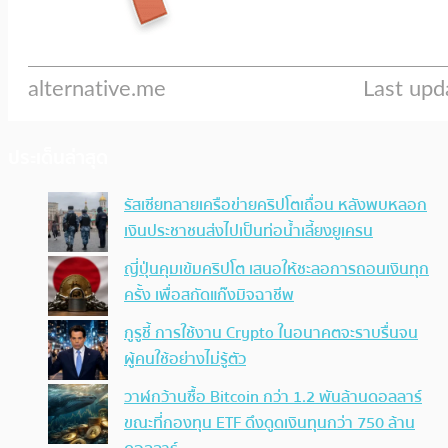
ประเด็นล่าสุด
รัสเซียทลายเครือข่ายคริปโตเถื่อน หลังพบหลอก
เงินประชาชนส่งไปเป็นท่อน้ำเลี้ยงยูเครน
ญี่ปุ่นคุมเข้มคริปโต เสนอให้ชะลอการถอนเงินทุก
ครั้ง เพื่อสกัดแก๊งมิจฉาชีพ
กูรูชี้ การใช้งาน Crypto ในอนาคตจะราบรื่นจน
ผู้คนใช้อย่างไม่รู้ตัว
วาฬกว้านซื้อ Bitcoin กว่า 1.2 พันล้านดอลลาร์
ขณะที่กองทุน ETF ดึงดูดเงินทุนกว่า 750 ล้าน