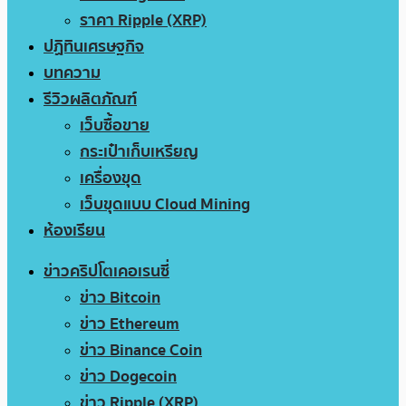
ราคา Ripple (XRP)
ปฏิทินเศรษฐกิจ
บทความ
รีวิวผลิตภัณฑ์
เว็บซื้อขาย
กระเป๋าเก็บเหรียญ
เครื่องขุด
เว็บขุดแบบ Cloud Mining
ห้องเรียน
ข่าวคริปโตเคอเรนซี่
ข่าว Bitcoin
ข่าว Ethereum
ข่าว Binance Coin
ข่าว Dogecoin
ข่าว Ripple (XRP)