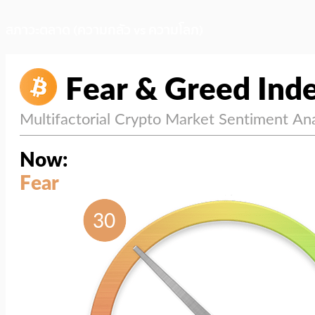
สภาวะตลาด (ความกลัว vs ความโลภ)