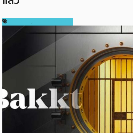
แล้ว
ข่าว Bitcoin
,
ข่าวคริปโตเคอเรนซี่