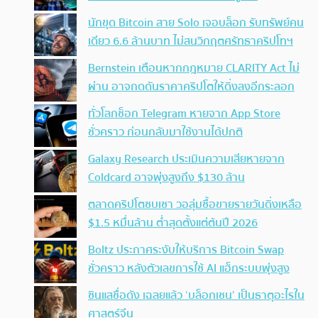
นักขุด Bitcoin สาย Solo เจอบล็อก รับทรัพย์คน
เดียว 6.6 ล้านบาท ไม่สนวิกฤตศรัทธาคริปโทฯ
Bernstein เตือนหากกฎหมาย CLARITY Act ไม่
ผ่าน อาจกดดันราคาคริปโตให้ดิ่งลงอีกระลอก
ทั่วโลกช็อก Telegram หายจาก App Store
ชั่วคราว ก่อนกลับมาใช้งานได้ปกติ
Galaxy Research ประเมินความเสียหายจาก
Coldcard อาจพุ่งสูงถึง $130 ล้าน
ตลาดคริปโตซบเซา วอลุ่มซื้อขายรายวันดิ่งเหลือ
$1.5 หมื่นล้าน ต่ำสุดตั้งแต่ต้นปี 2026
Boltz ประกาศระงับให้บริการ Bitcoin Swap
ชั่วคราว หลังตัวเลขการใช้ AI แฮ็กระบบพุ่งสูง
ซินแสชื่อดัง เฉลยแล้ว ‘บล็อกเชน’ เป็นธาตุอะไรใน
ศาสตร์จีน