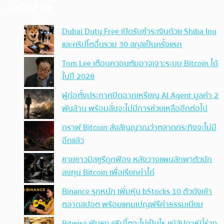
ประเด็นล่าสุด
Dubai Duty Free เปิดรับชำระเงินด้วย Shiba Inu
และคริปโตอื่นรวม 30 สกุลเป็นครั้งแรก
Tom Lee เตือนควอนตัมอาจเจาะระบบ Bitcoin ได้
ในปี 2028
ผู้ก่อตั้งประกาศปิดฉากเหรียญ AI Agent มูลค่า 2
พันล้าน พร้อมลั่นจะไม่มีการช่วยเหลืออีกต่อไป
กราฟ Bitcoin ส่งสัญญาณว่าตลาดกระทิงจะไม่มี
อีกแล้ว
ชายชาวมิสซูรีถูกฟ้อง หลังวางแผนลักพาตัวนัก
ลงทุน Bitcoin เพื่อเรียกค่าไถ่
Binance รุกหนัก เพิ่มหุ้น bStocks 10 ตัวดังเข้า
ตลาดสปอต พร้อมแคมเปญฟรีค่าธรรมเนียม
Bitwise ฟันธง คริปโตจะไม่เป็นไร แม้สัปดาห์นี้ร่าง