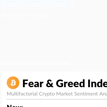
ติดตามเราบน Facebook
สภาวะตลาด (ความกลัว vs ความโลภ)