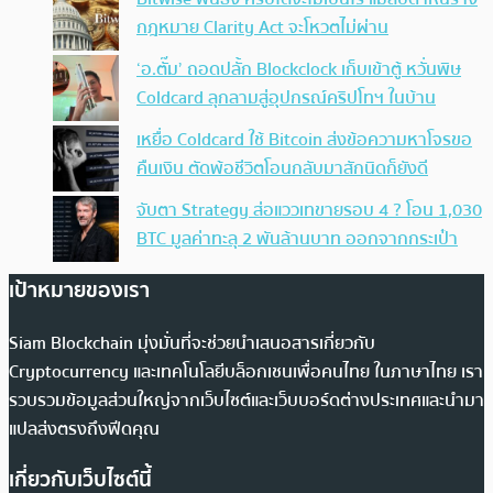
กฎหมาย Clarity Act จะโหวตไม่ผ่าน
‘อ.ตั๊ม’ ถอดปลั้ก Blockclock เก็บเข้าตู้ หวั่นพิษ
Coldcard ลุกลามสู่อุปกรณ์คริปโทฯ ในบ้าน
เหยื่อ Coldcard ใช้ Bitcoin ส่งข้อความหาโจรขอ
คืนเงิน ตัดพ้อชีวิตโอนกลับมาสักนิดก็ยังดี
จับตา Strategy ส่อแววเทขายรอบ 4 ? โอน 1,030
BTC มูลค่าทะลุ 2 พันล้านบาท ออกจากกระเป๋า
เป้าหมายของเรา
Siam Blockchain มุ่งมั่นที่จะช่วยนำเสนอสารเกี่ยวกับ
Cryptocurrency และเทคโนโลยีบล็อกเชนเพื่อคนไทย ในภาษาไทย เรา
รวบรวมข้อมูลส่วนใหญ่จากเว็บไซต์และเว็บบอร์ดต่างประเทศและนำมา
แปลส่งตรงถึงฟีดคุณ
เกี่ยวกับเว็บไซต์นี้