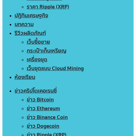
ราคา Ripple (XRP)
ปฏิทินเศรษฐกิจ
บทความ
รีวิวผลิตภัณฑ์
เว็บซื้อขาย
กระเป๋าเก็บเหรียญ
เครื่องขุด
เว็บขุดแบบ Cloud Mining
ห้องเรียน
ข่าวคริปโตเคอเรนซี่
ข่าว Bitcoin
ข่าว Ethereum
ข่าว Binance Coin
ข่าว Dogecoin
ข่าว Ripple (XRP)