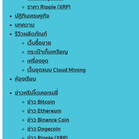
ราคา Ripple (XRP)
ปฏิทินเศรษฐกิจ
บทความ
รีวิวผลิตภัณฑ์
เว็บซื้อขาย
กระเป๋าเก็บเหรียญ
เครื่องขุด
เว็บขุดแบบ Cloud Mining
ห้องเรียน
ข่าวคริปโตเคอเรนซี่
ข่าว Bitcoin
ข่าว Ethereum
ข่าว Binance Coin
ข่าว Dogecoin
ข่าว Ripple (XRP)