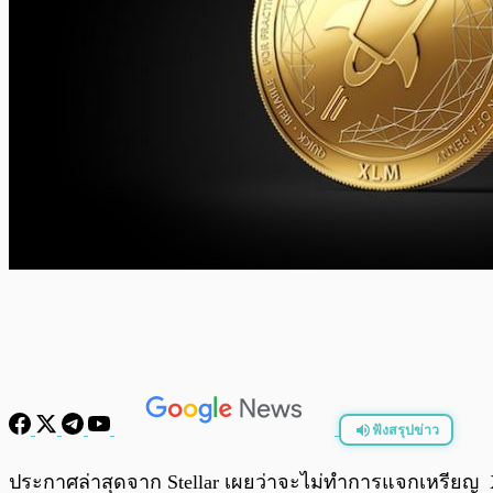
ฟังสรุปข่าว
พร้อมเล่น
ประกาศล่าสุดจาก Stellar เผยว่าจะไม่ทำการแจกเหรียญ X