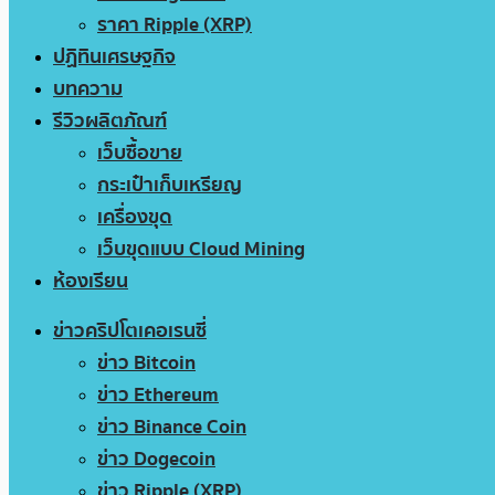
ราคา Ripple (XRP)
ปฏิทินเศรษฐกิจ
บทความ
รีวิวผลิตภัณฑ์
เว็บซื้อขาย
กระเป๋าเก็บเหรียญ
เครื่องขุด
เว็บขุดแบบ Cloud Mining
ห้องเรียน
ข่าวคริปโตเคอเรนซี่
ข่าว Bitcoin
ข่าว Ethereum
ข่าว Binance Coin
ข่าว Dogecoin
ข่าว Ripple (XRP)