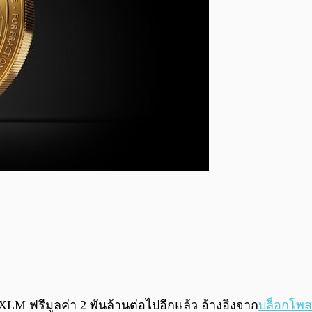
LM ฟรีมูลค่า 2 พันล้านต่อไปอีกแล้ว
อ้างอิงจาก
บล็อกโพส