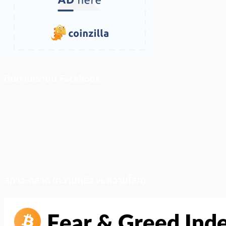
ติดตามเราบน Facebook
สภาวะตลาด (ความกลัว vs ความโลภ)