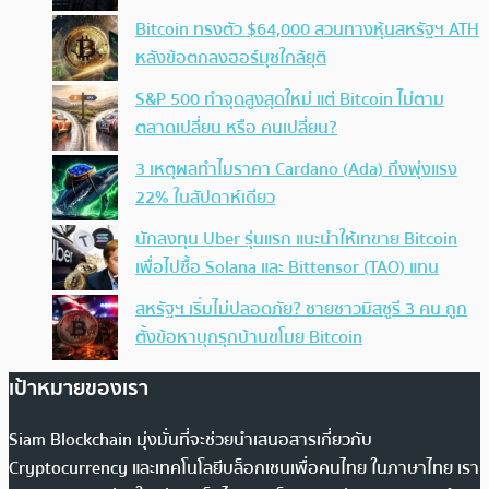
Bitcoin ทรงตัว $64,000 สวนทางหุ้นสหรัฐฯ ATH
หลังข้อตกลงฮอร์มุซใกล้ยุติ
S&P 500 ทำจุดสูงสุดใหม่ แต่ Bitcoin ไม่ตาม
ตลาดเปลี่ยน หรือ คนเปลี่ยน?
3 เหตุผลทำไมราคา Cardano (Ada) ถึงพุ่งแรง
22% ในสัปดาห์เดียว
นักลงทุน Uber รุ่นแรก แนะนำให้เทขาย Bitcoin
เพื่อไปซื้อ Solana และ Bittensor (TAO) แทน
สหรัฐฯ เริ่มไม่ปลอดภัย? ชายชาวมิสซูรี 3 คน ถูก
ตั้งข้อหาบุกรุกบ้านขโมย Bitcoin
เป้าหมายของเรา
Siam Blockchain มุ่งมั่นที่จะช่วยนำเสนอสารเกี่ยวกับ
Cryptocurrency และเทคโนโลยีบล็อกเชนเพื่อคนไทย ในภาษาไทย เรา