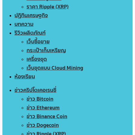
ราคา Ripple (XRP)
ปฏิทินเศรษฐกิจ
บทความ
รีวิวผลิตภัณฑ์
เว็บซื้อขาย
กระเป๋าเก็บเหรียญ
เครื่องขุด
เว็บขุดแบบ Cloud Mining
ห้องเรียน
ข่าวคริปโตเคอเรนซี่
ข่าว Bitcoin
ข่าว Ethereum
ข่าว Binance Coin
ข่าว Dogecoin
ข่าว Ripple (XRP)