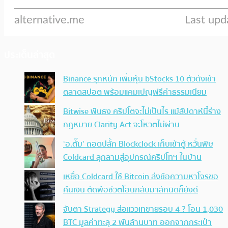
ประเด็นล่าสุด
Binance รุกหนัก เพิ่มหุ้น bStocks 10 ตัวดังเข้า
ตลาดสปอต พร้อมแคมเปญฟรีค่าธรรมเนียม
Bitwise ฟันธง คริปโตจะไม่เป็นไร แม้สัปดาห์นี้ร่าง
กฎหมาย Clarity Act จะโหวตไม่ผ่าน
‘อ.ตั๊ม’ ถอดปลั้ก Blockclock เก็บเข้าตู้ หวั่นพิษ
Coldcard ลุกลามสู่อุปกรณ์คริปโทฯ ในบ้าน
เหยื่อ Coldcard ใช้ Bitcoin ส่งข้อความหาโจรขอ
คืนเงิน ตัดพ้อชีวิตโอนกลับมาสักนิดก็ยังดี
จับตา Strategy ส่อแววเทขายรอบ 4 ? โอน 1,030
BTC มูลค่าทะลุ 2 พันล้านบาท ออกจากกระเป๋า