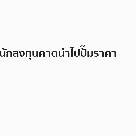
ท นักลงทุนคาดนำไปปั๊มราคา