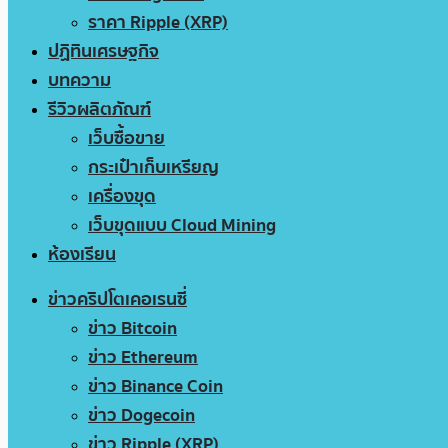
ราคา Ripple (XRP)
ปฏิทินเศรษฐกิจ
บทความ
รีวิวผลิตภัณฑ์
เว็บซื้อขาย
กระเป๋าเก็บเหรียญ
เครื่องขุด
เว็บขุดแบบ Cloud Mining
ห้องเรียน
ข่าวคริปโตเคอเรนซี่
ข่าว Bitcoin
ข่าว Ethereum
ข่าว Binance Coin
ข่าว Dogecoin
ข่าว Ripple (XRP)