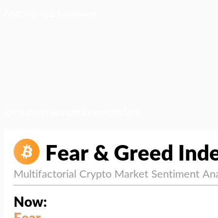
ติดตามเราบน Facebook
สภาวะตลาด (ความกลัว vs ความโลภ)