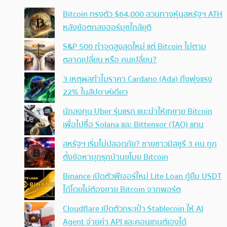
Bitcoin ทรงตัว $64,000 สวนทางหุ้นสหรัฐฯ ATH
หลังข้อตกลงฮอร์มุซใกล้ยุติ
S&P 500 ทำจุดสูงสุดใหม่ แต่ Bitcoin ไม่ตาม
ตลาดเปลี่ยน หรือ คนเปลี่ยน?
3 เหตุผลทำไมราคา Cardano (Ada) ถึงพุ่งแรง
22% ในสัปดาห์เดียว
นักลงทุน Uber รุ่นแรก แนะนำให้เทขาย Bitcoin
เพื่อไปซื้อ Solana และ Bittensor (TAO) แทน
สหรัฐฯ เริ่มไม่ปลอดภัย? ชายชาวมิสซูรี 3 คน ถูก
ตั้งข้อหาบุกรุกบ้านขโมย Bitcoin
Binance เปิดตัวฟีเจอร์ใหม่ Lite Loan กู้ยืม USDT
ได้โดยไม่ต้องขาย Bitcoin จากพอร์ต
Cloudflare เปิดตัวกระเป๋า Stablecoin ให้ AI
Agent จ่ายค่า API และคอนเทนต์เองได้