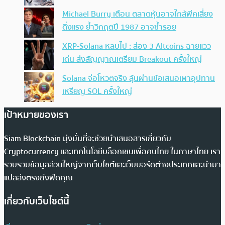
Michael Burry เตือน ตลาดหุ้นอาจใกล้พีคเสี่ยง
ดิ่งแรง ย้ำวิกฤตปี 1987 อาจซ้ำรอย
XRP-Solana หลบไป : ส่อง 3 Altcoins ฉายแวว
เด่น ส่งสัญญาณเตรียม Breakout ครั้งใหญ่
Solana จ่อโหวตจริง ลุ้นผ่านข้อเสนอเผาอุปทาน
เหรียญ SOL ครั้งใหญ่
เป้าหมายของเรา
Siam Blockchain มุ่งมั่นที่จะช่วยนำเสนอสารเกี่ยวกับ
Cryptocurrency และเทคโนโลยีบล็อกเชนเพื่อคนไทย ในภาษาไทย เรา
รวบรวมข้อมูลส่วนใหญ่จากเว็บไซต์และเว็บบอร์ดต่างประเทศและนำมา
แปลส่งตรงถึงฟีดคุณ
เกี่ยวกับเว็บไซต์นี้