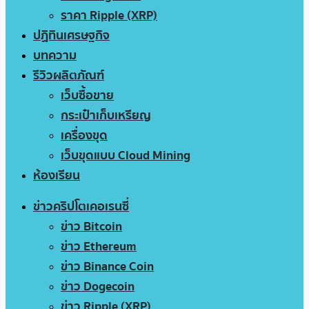
ราคา Ripple (XRP)
ปฏิทินเศรษฐกิจ
บทความ
รีวิวผลิตภัณฑ์
เว็บซื้อขาย
กระเป๋าเก็บเหรียญ
เครื่องขุด
เว็บขุดแบบ Cloud Mining
ห้องเรียน
ข่าวคริปโตเคอเรนซี่
ข่าว Bitcoin
ข่าว Ethereum
ข่าว Binance Coin
ข่าว Dogecoin
ข่าว Ripple (XRP)