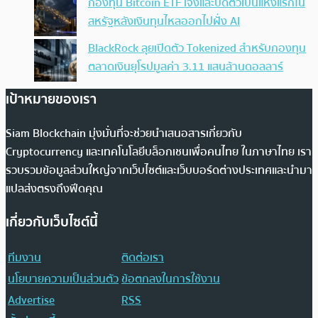
กองทุน Bitcoin ETF เจ๊งและปิดตัวเป็นแห่งแรกใน
สหรัฐหลังเงินทุนไหลออกไปฝั่ง AI
BlackRock ลุยเปิดตัว Tokenized สำหรับกองทุน
ตลาดเงินยุโรปมูลค่า 3.11 แสนล้านดอลลาร์
เป้าหมายของเรา
Siam Blockchain มุ่งมั่นที่จะช่วยนำเสนอสารเกี่ยวกับ
Cryptocurrency และเทคโนโลยีบล็อกเชนเพื่อคนไทย ในภาษาไทย เรา
รวบรวมข้อมูลส่วนใหญ่จากเว็บไซต์และเว็บบอร์ดต่างประเทศและนำมา
แปลส่งตรงถึงฟีดคุณ
เกี่ยวกับเว็บไซต์นี้
ทีมงาน
ติดต่อเรา
นโยบายความเป็นส่วนตัว
ข้อตกลงในการใช้งาน
Advertise
RSS