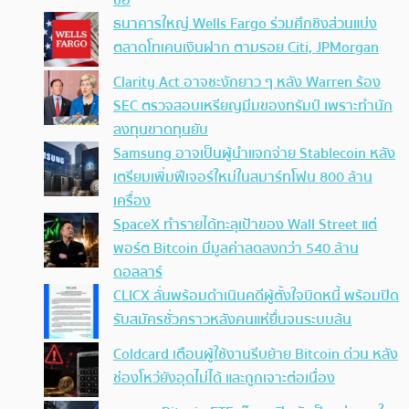
ธนาคารใหญ่ Wells Fargo ร่วมศึกชิงส่วนแบ่ง
ตลาดโทเคนเงินฝาก ตามรอย Citi, JPMorgan
Clarity Act อาจชะงักยาว ๆ หลัง Warren ร้อง
SEC ตรวจสอบเหรียญมีมของทรัมป์ เพราะทำนัก
ลงทุนขาดทุนยับ
Samsung อาจเป็นผู้นำแจกจ่าย Stablecoin หลัง
เตรียมเพิ่มฟีเจอร์ใหม่ในสมาร์ทโฟน 800 ล้าน
เครื่อง
SpaceX ทำรายได้ทะลุเป้าของ Wall Street แต่
พอร์ต Bitcoin มีมูลค่าลดลงกว่า 540 ล้าน
ดอลลาร์
CLICX ลั่นพร้อมดำเนินคดีผู้ตั้งใจบิดหนี้ พร้อมปิด
รับสมัครชั่วคราวหลังคนแห่ยื่นจนระบบล้น
Coldcard เตือนผู้ใช้งานรีบย้าย Bitcoin ด่วน หลัง
ช่องโหว่ยังอุดไม่ได้ และถูกเจาะต่อเนื่อง