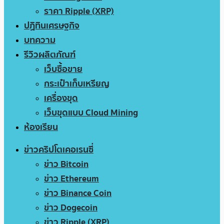
ราคา Ripple (XRP)
ปฏิทินเศรษฐกิจ
บทความ
รีวิวผลิตภัณฑ์
เว็บซื้อขาย
กระเป๋าเก็บเหรียญ
เครื่องขุด
เว็บขุดแบบ Cloud Mining
ห้องเรียน
ข่าวคริปโตเคอเรนซี่
ข่าว Bitcoin
ข่าว Ethereum
ข่าว Binance Coin
ข่าว Dogecoin
ข่าว Ripple (XRP)