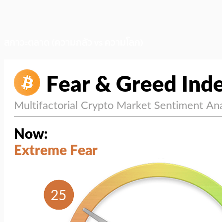
สภาวะตลาด (ความกลัว vs ความโลภ)