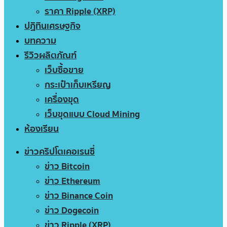
ราคา Ripple (XRP)
ปฏิทินเศรษฐกิจ
บทความ
รีวิวผลิตภัณฑ์
เว็บซื้อขาย
กระเป๋าเก็บเหรียญ
เครื่องขุด
เว็บขุดแบบ Cloud Mining
ห้องเรียน
ข่าวคริปโตเคอเรนซี่
ข่าว Bitcoin
ข่าว Ethereum
ข่าว Binance Coin
ข่าว Dogecoin
ข่าว Ripple (XRP)