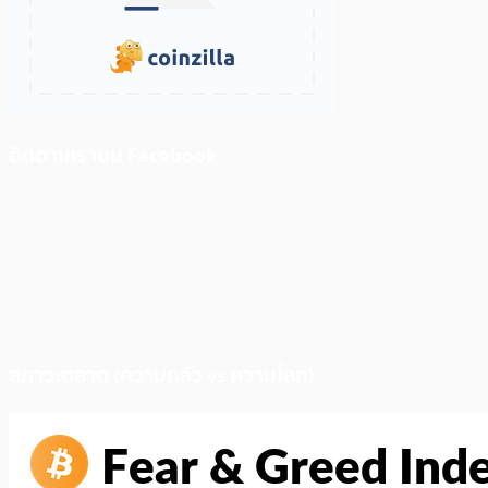
ติดตามเราบน Facebook
สภาวะตลาด (ความกลัว vs ความโลภ)