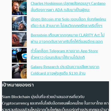
Charles Hoskinson ปลุกพลังคอมมูฯ Cardano
ลั่นต้องการพา ADA กลับมาเป็นผู้ชนะ
นักขุด Bitcoin สาย Solo เจอบล็อก รับทรัพย์คน
เดียว 6.6 ล้านบาท ไม่สนวิกฤตศรัทธาคริปโทฯ
Bernstein เตือนหากกฎหมาย CLARITY Act ไม่
ผ่าน อาจกดดันราคาคริปโตให้ดิ่งลงอีกระลอก
ทั่วโลกช็อก Telegram หายจาก App Store
ชั่วคราว ก่อนกลับมาใช้งานได้ปกติ
Galaxy Research ประเมินความเสียหายจาก
Coldcard อาจพุ่งสูงถึง $130 ล้าน
เป้าหมายของเรา
Siam Blockchain มุ่งมั่นที่จะช่วยนำเสนอสารเกี่ยวกับ
Cryptocurrency และเทคโนโลยีบล็อกเชนเพื่อคนไทย ในภาษาไทย เรา
รวบรวมข้อมูลส่วนใหญ่จากเว็บไซต์และเว็บบอร์ดต่างประเทศและนำมา