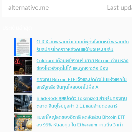
ประเด็นล่าสุด
CLICX ลั่นพร้อมดำเนินคดีผู้ตั้งใจบิดหนี้ พร้อมปิด
รับสมัครชั่วคราวหลังคนแห่ยื่นจนระบบล้น
Coldcard เตือนผู้ใช้งานรีบย้าย Bitcoin ด่วน หลัง
ช่องโหว่ยังอุดไม่ได้ และถูกเจาะต่อเนื่อง
กองทุน Bitcoin ETF เจ๊งและปิดตัวเป็นแห่งแรกใน
สหรัฐหลังเงินทุนไหลออกไปฝั่ง AI
BlackRock ลุยเปิดตัว Tokenized สำหรับกองทุน
ตลาดเงินยุโรปมูลค่า 3.11 แสนล้านดอลลาร์
แบงก์ใหญ่สุดของอิตาลี ลดสัดส่วน Bitcoin ETF
ลง 99% หันลงทุน ใน Ethereum แทนถึง 3 เท่า