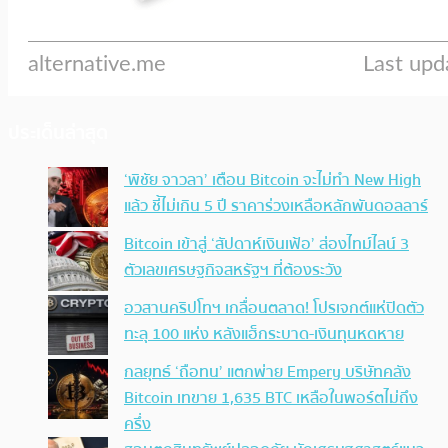
ประเด็นล่าสุด
‘พิชัย จาวลา’ เตือน Bitcoin จะไม่ทำ New High
แล้ว ชี้ไม่เกิน 5 ปี ราคาร่วงเหลือหลักพันดอลลาร์
Bitcoin เข้าสู่ ‘สัปดาห์เงินเฟ้อ’ ส่องไทม์ไลน์ 3
ตัวเลขเศรษฐกิจสหรัฐฯ ที่ต้องระวัง
อวสานคริปโทฯ เกลื่อนตลาด! โปรเจกต์แห่ปิดตัว
ทะลุ 100 แห่ง หลังแฮ็กระบาด-เงินทุนหดหาย
กลยุทธ์ ‘ถือทน’ แตกพ่าย Empery บริษัทคลัง
Bitcoin เทขาย 1,635 BTC เหลือในพอร์ตไม่ถึง
ครึ่ง