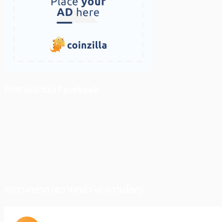
ติดตามเราบน Facebook
สภาวะตลาด (ความกลัว vs ความโลภ)