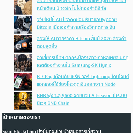
สอบตกสินทรัพย์ปลอดภัย นักเศรษฐศาสตร์แนว
หน้าเตือน Bitcoin ไม่ใช่ทองคำดิจิทัล
วิจัยใหม่ชี้ AI มี “อคติซ่อนเร้น” แอบพูดอวย
Bitcoin เมื่อเจอคำถามเรื่องวิกฤตการเงิน
ลองให้ AI ทายราคา Bitcoin สิ้นปี 2026 ส่องคำ
ตอบสุดอึ้ง
อาเสี่ยคริปโทฯ ตกกระป๋อง! สาวเกาหลีเผยสเปกคู่
เดตต้องทำงานใน Samsung-SK Hynix
BTCPay เตือนภัย เซิร์ฟเวอร์ Lightning โดนโจมตี
แฮกเกอร์ใช้ช่องโหว่ดูดเงินออกจาก Node
BNB พุ่งทะลุ $600 จุดชนวน Altseason ในระบบ
นิเวศ BNB Chain
เป้าหมายของเรา
Siam Blockchain มุ่งมั่นที่จะช่วยนำเสนอสารเกี่ยวกับ