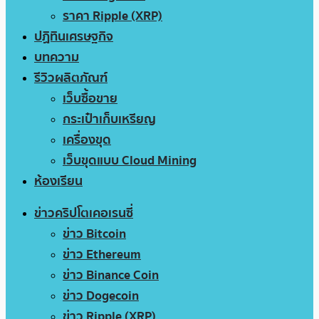
ราคา Ripple (XRP)
ปฏิทินเศรษฐกิจ
บทความ
รีวิวผลิตภัณฑ์
เว็บซื้อขาย
กระเป๋าเก็บเหรียญ
เครื่องขุด
เว็บขุดแบบ Cloud Mining
ห้องเรียน
ข่าวคริปโตเคอเรนซี่
ข่าว Bitcoin
ข่าว Ethereum
ข่าว Binance Coin
ข่าว Dogecoin
ข่าว Ripple (XRP)