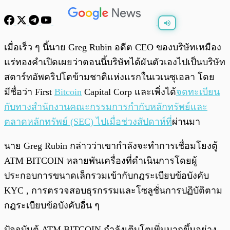
พร้อมเล่น
0:00
/
0:00
เมื่อเร็ว ๆ นี้นาย Greg Rubin อดีต CEO ของบริษัทเหมือง
แร่ทองคำเปิดเผยว่าตอนนี้บริษัทได้ผันตัวเองไปเป็นบริษัท
สตาร์ทอัพคริปโตข้ามชาติแห่งแรกในเวเนซุเอลา โดย
มีชื่อว่า First
Bitcoin
Capital Corp
และเพิ่งได้
จดทะเบียน
กับทางสำนักงานคณะกรรมการกำกับหลักทรัพย์และ
ตลาดหลักทรัพย์ (SEC) ไปเมื่อช่วงสัปดาห์ที่
ผ่านมา
นาย Greg Rubin กล่าวว่าเขากำลังจะทำการเชื่อมโยงตู้
ATM BITCOIN หลายพันเครื่องที่ดำเนินการโดยผู้
ประกอบการขนาดเล็กรวมเข้ากับกฎระเบียบข้อบังคับ
KYC , การตรวจสอบธุรกรรมและโซลูชั่นการปฏิบัติตาม
กฎระเบียบข้อบังคับอื่น ๆ
ปัจจุบันตู้ ATM BITCOIN กำลังเติบโตเพิ่มมากขึ้นอย่าง