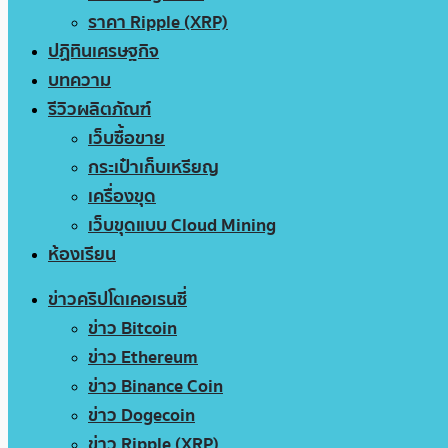
ราคา Ripple (XRP)
ปฏิทินเศรษฐกิจ
บทความ
รีวิวผลิตภัณฑ์
เว็บซื้อขาย
กระเป๋าเก็บเหรียญ
เครื่องขุด
เว็บขุดแบบ Cloud Mining
ห้องเรียน
ข่าวคริปโตเคอเรนซี่
ข่าว Bitcoin
ข่าว Ethereum
ข่าว Binance Coin
ข่าว Dogecoin
ข่าว Ripple (XRP)