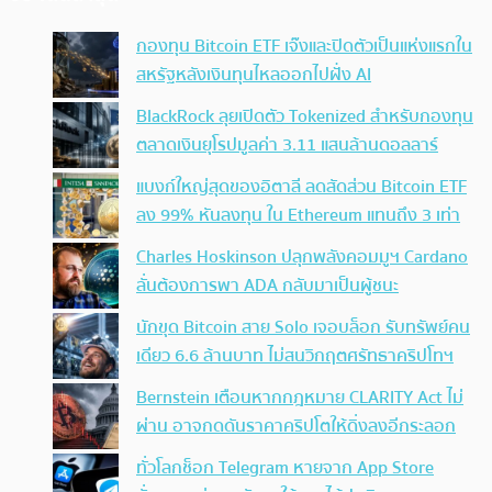
กองทุน Bitcoin ETF เจ๊งและปิดตัวเป็นแห่งแรกใน
สหรัฐหลังเงินทุนไหลออกไปฝั่ง AI
BlackRock ลุยเปิดตัว Tokenized สำหรับกองทุน
ตลาดเงินยุโรปมูลค่า 3.11 แสนล้านดอลลาร์
แบงก์ใหญ่สุดของอิตาลี ลดสัดส่วน Bitcoin ETF
ลง 99% หันลงทุน ใน Ethereum แทนถึง 3 เท่า
Charles Hoskinson ปลุกพลังคอมมูฯ Cardano
ลั่นต้องการพา ADA กลับมาเป็นผู้ชนะ
นักขุด Bitcoin สาย Solo เจอบล็อก รับทรัพย์คน
เดียว 6.6 ล้านบาท ไม่สนวิกฤตศรัทธาคริปโทฯ
Bernstein เตือนหากกฎหมาย CLARITY Act ไม่
ผ่าน อาจกดดันราคาคริปโตให้ดิ่งลงอีกระลอก
ทั่วโลกช็อก Telegram หายจาก App Store