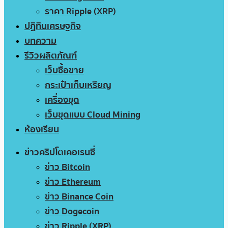
ราคา Ripple (XRP)
ปฏิทินเศรษฐกิจ
บทความ
รีวิวผลิตภัณฑ์
เว็บซื้อขาย
กระเป๋าเก็บเหรียญ
เครื่องขุด
เว็บขุดแบบ Cloud Mining
ห้องเรียน
ข่าวคริปโตเคอเรนซี่
ข่าว Bitcoin
ข่าว Ethereum
ข่าว Binance Coin
ข่าว Dogecoin
ข่าว Ripple (XRP)