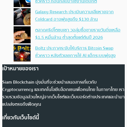
ชั่วคราว ก่อนกลับมาใช้งานได้ปกติ
Galaxy Research ประเมินความเสียหายจาก
Coldcard อาจพุ่งสูงถึง $130 ล้าน
ตลาดคริปโตซบเซา วอลุ่มซื้อขายรายวันดิ่งเหลือ
$1.5 หมื่นล้าน ต่ำสุดตั้งแต่ต้นปี 2026
Boltz ประกาศระงับให้บริการ Bitcoin Swap
ชั่วคราว หลังตัวเลขการใช้ AI แฮ็กระบบพุ่งสูง
เป้าหมายของเรา
Siam Blockchain มุ่งมั่นที่จะช่วยนำเสนอสารเกี่ยวกับ
Cryptocurrency และเทคโนโลยีบล็อกเชนเพื่อคนไทย ในภาษาไทย เรา
รวบรวมข้อมูลส่วนใหญ่จากเว็บไซต์และเว็บบอร์ดต่างประเทศและนำมา
แปลส่งตรงถึงฟีดคุณ
เกี่ยวกับเว็บไซต์นี้