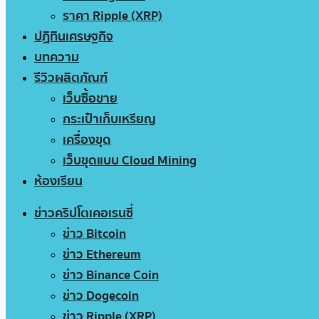
ราคา Ripple (XRP)
ปฏิทินเศรษฐกิจ
บทความ
รีวิวผลิตภัณฑ์
เว็บซื้อขาย
กระเป๋าเก็บเหรียญ
เครื่องขุด
เว็บขุดแบบ Cloud Mining
ห้องเรียน
ข่าวคริปโตเคอเรนซี่
ข่าว Bitcoin
ข่าว Ethereum
ข่าว Binance Coin
ข่าว Dogecoin
ข่าว Ripple (XRP)