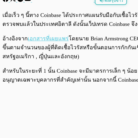
ฟังสรุปข่าว
พร้อมเล่น
เมื่อเร็ว ๆ นี้ทาง Coinbase ได้ประกาศแผนรับมือกับเชื้อไ
ตรวจพบแล้วในประเทศอิตาลี ดังนั้นเว็ปเทรด Coinbase จึงต้
อ้างอิงจาก
เอกสารที่เผยแพร่
โดยนาย Brian Armstrong CEO 
ขึ้นตามจำนวนของผู้ที่ติดเชื้อไวรัสหรือขั้นตอนการกักกัน
สหรัฐอเมริกา , ญี่ปุ่นและอังกฤษ)
สำหรับในระยะที่ 1 นั้น Coinbase จะมีมาตรการเล็ก ๆ น้
อนุญาตเฉพาะบุคลากรที่สำคัญเท่านั้น นอกจากนี้ Coinba