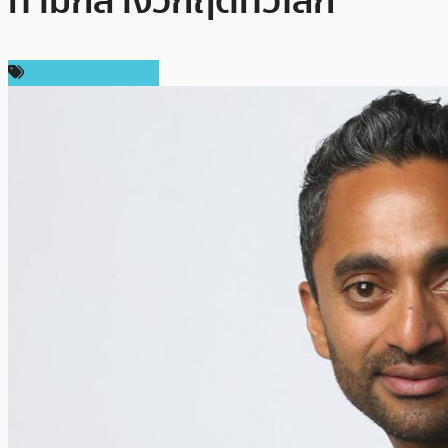
ท่ามกลางวิกฤตทั่วโลก
ข่าวคริปโตเคอเรนซี่