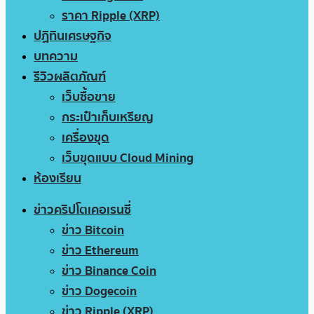
ราคา Ripple (XRP)
ปฏิทินเศรษฐกิจ
บทความ
รีวิวผลิตภัณฑ์
เว็บซื้อขาย
กระเป๋าเก็บเหรียญ
เครื่องขุด
เว็บขุดแบบ Cloud Mining
ห้องเรียน
ข่าวคริปโตเคอเรนซี่
ข่าว Bitcoin
ข่าว Ethereum
ข่าว Binance Coin
ข่าว Dogecoin
ข่าว Ripple (XRP)