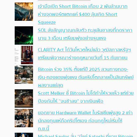
เจ้ามือเปิด Short Bitcoin เกือบ 2 พันล้านบาท
ห่างจุดพอร์ตแตกแค่ $400 ลุ้นเกิด Short
Squeeze
SOL ส่งสัญญาณกลับตัว ทะลุเส้นขาลงที่กดราคา
นาน 3 เดือน เตรียมพุ่งอย่างรุนแรง
CLARITY Act ได้วันโหวตใหม่แล้ว วุฒิสภาสหรัฐฯ
เตรียมพิจารณาร่างกฎหมายวันที่ 15 กันยายน
Bitcoin ร่วง 35% ตั้งแต่ปี 2025 สวนทางทอง-
เงิน-ทองแดงพุ่งแรง ดันคริปโตกลายเป็นสินทรัพย์
ผลงานแย่สุด
Scott Melker ชี้ Bitcoin ไม่ได้ทำให้รวยเร็ว แต่ช่วย
ป้องกันให้ “จนช้าลง” จากเงินเฟ้อ
ยอดขาย Hardware Wallet ในรัสเซียพุ่งสูง 2 เท่า
นักลงทุนแห่ถือคริปโตเอง ก่อนกฎใหม่เริ่มใช้
ก.ย.นี้
Michael Saylor ลั่น “มีแค่ Satoshi ที่ขาย Bitcoin