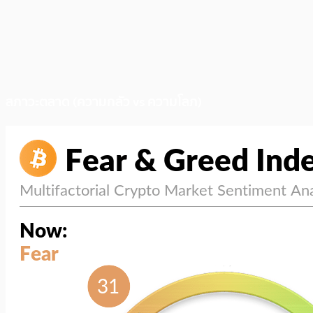
สภาวะตลาด (ความกลัว vs ความโลภ)