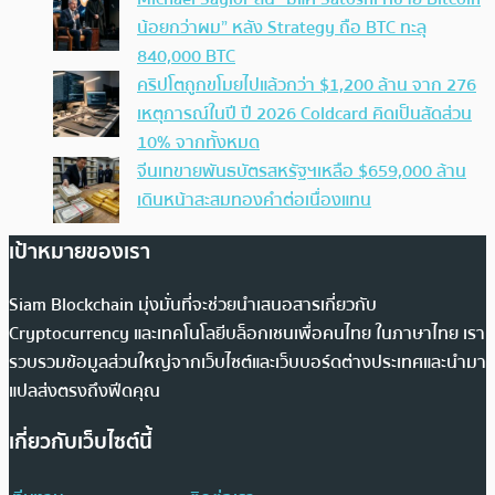
น้อยกว่าผม” หลัง Strategy ถือ BTC ทะลุ
840,000 BTC
คริปโตถูกขโมยไปแล้วกว่า $1,200 ล้าน จาก 276
เหตุการณ์ในปี ปี 2026 Coldcard คิดเป็นสัดส่วน
10% จากทั้งหมด
จีนเทขายพันธบัตรสหรัฐฯเหลือ $659,000 ล้าน
เดินหน้าสะสมทองคำต่อเนื่องแทน
เป้าหมายของเรา
Siam Blockchain มุ่งมั่นที่จะช่วยนำเสนอสารเกี่ยวกับ
Cryptocurrency และเทคโนโลยีบล็อกเชนเพื่อคนไทย ในภาษาไทย เรา
รวบรวมข้อมูลส่วนใหญ่จากเว็บไซต์และเว็บบอร์ดต่างประเทศและนำมา
แปลส่งตรงถึงฟีดคุณ
เกี่ยวกับเว็บไซต์นี้