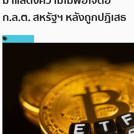
มาแสดงความไม่พอใจต่อ
ก.ล.ต. สหรัฐฯ หลังถูกปฏิเสธ
ข่าว Bitcoin