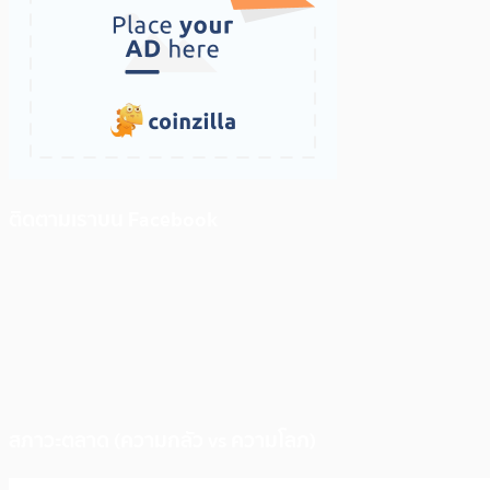
ติดตามเราบน Facebook
สภาวะตลาด (ความกลัว vs ความโลภ)