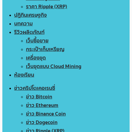
ราคา Ripple (XRP)
ปฏิทินเศรษฐกิจ
บทความ
รีวิวผลิตภัณฑ์
เว็บซื้อขาย
กระเป๋าเก็บเหรียญ
เครื่องขุด
เว็บขุดแบบ Cloud Mining
ห้องเรียน
ข่าวคริปโตเคอเรนซี่
ข่าว Bitcoin
ข่าว Ethereum
ข่าว Binance Coin
ข่าว Dogecoin
ข่าว Ripple (XRP)