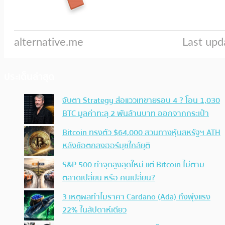
ประเด็นล่าสุด
จับตา Strategy ส่อแววเทขายรอบ 4 ? โอน 1,030
BTC มูลค่าทะลุ 2 พันล้านบาท ออกจากกระเป๋า
Bitcoin ทรงตัว $64,000 สวนทางหุ้นสหรัฐฯ ATH
หลังข้อตกลงฮอร์มุซใกล้ยุติ
S&P 500 ทำจุดสูงสุดใหม่ แต่ Bitcoin ไม่ตาม
ตลาดเปลี่ยน หรือ คนเปลี่ยน?
3 เหตุผลทำไมราคา Cardano (Ada) ถึงพุ่งแรง
22% ในสัปดาห์เดียว