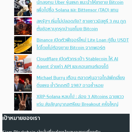
นักลงทุน Uber รุ่นแรก แนะนำให้เทขาย Bitcoin
เพื่อไปซื้อ Solana และ Bittensor (TAO) แทน
สหรัฐฯ เริ่มไม่ปลอดภัย? ชายชาวมิสซูรี 3 คน ถูก
ตั้งข้อหาบุกรุกบ้านขโมย Bitcoin
Binance เปิดตัวฟีเจอร์ใหม่ Lite Loan กู้ยืม USDT
ได้โดยไม่ต้องขาย Bitcoin จากพอร์ต
Cloudflare เปิดตัวกระเป๋า Stablecoin ให้ AI
Agent จ่ายค่า API และคอนเทนต์เองได้
Michael Burry เตือน ตลาดหุ้นอาจใกล้พีคเสี่ยง
ดิ่งแรง ย้ำวิกฤตปี 1987 อาจซ้ำรอย
XRP-Solana หลบไป : ส่อง 3 Altcoins ฉายแวว
เด่น ส่งสัญญาณเตรียม Breakout ครั้งใหญ่
เป้าหมายของเรา