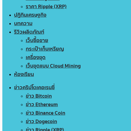
ราคา Ripple (XRP)
ปฏิทินเศรษฐกิจ
บทความ
รีวิวผลิตภัณฑ์
เว็บซื้อขาย
กระเป๋าเก็บเหรียญ
เครื่องขุด
เว็บขุดแบบ Cloud Mining
ห้องเรียน
ข่าวคริปโตเคอเรนซี่
ข่าว Bitcoin
ข่าว Ethereum
ข่าว Binance Coin
ข่าว Dogecoin
ข่าว Ripple (XRP)