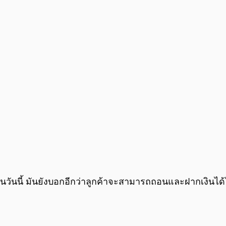
วันนี้ มันยังบอกอีกว่าลูกค้าจะสามารถถอนและฝากเงินได้ใน