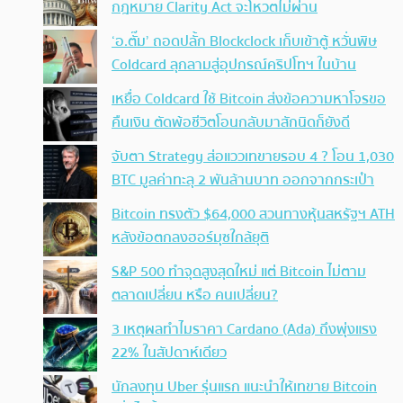
กฎหมาย Clarity Act จะโหวตไม่ผ่าน
‘อ.ตั๊ม’ ถอดปลั้ก Blockclock เก็บเข้าตู้ หวั่นพิษ
Coldcard ลุกลามสู่อุปกรณ์คริปโทฯ ในบ้าน
เหยื่อ Coldcard ใช้ Bitcoin ส่งข้อความหาโจรขอ
คืนเงิน ตัดพ้อชีวิตโอนกลับมาสักนิดก็ยังดี
จับตา Strategy ส่อแววเทขายรอบ 4 ? โอน 1,030
BTC มูลค่าทะลุ 2 พันล้านบาท ออกจากกระเป๋า
Bitcoin ทรงตัว $64,000 สวนทางหุ้นสหรัฐฯ ATH
หลังข้อตกลงฮอร์มุซใกล้ยุติ
S&P 500 ทำจุดสูงสุดใหม่ แต่ Bitcoin ไม่ตาม
ตลาดเปลี่ยน หรือ คนเปลี่ยน?
3 เหตุผลทำไมราคา Cardano (Ada) ถึงพุ่งแรง
22% ในสัปดาห์เดียว
นักลงทุน Uber รุ่นแรก แนะนำให้เทขาย Bitcoin