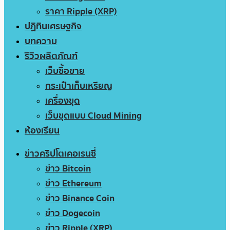
ราคา Ripple (XRP)
ปฏิทินเศรษฐกิจ
บทความ
รีวิวผลิตภัณฑ์
เว็บซื้อขาย
กระเป๋าเก็บเหรียญ
เครื่องขุด
เว็บขุดแบบ Cloud Mining
ห้องเรียน
ข่าวคริปโตเคอเรนซี่
ข่าว Bitcoin
ข่าว Ethereum
ข่าว Binance Coin
ข่าว Dogecoin
ข่าว Ripple (XRP)