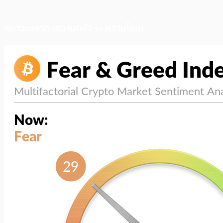
สภาวะตลาด (ความกลัว vs ความโลภ)