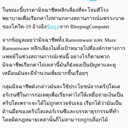
พร้อมเล่น
0:00
/
0:00
ในขณะนี้บรรดามิจฉาชีพหลีกเลี่ยงที่จะโจมตีโรง
พยาบาลเพื่อเรียกค่าไถ่ท่ามกลางสถานการณ์แพร่ระบาด
ของโควิด-19 อ้างอิง
ข้อมูล
จาก BleepingComputer
จากข้อมูลเผยว่ามิจฉาชีพทั้ง Ransomware และ Maze
Ransomware หลีกเลี่ยงไม่ตั้งเป้าหมายไปที่องค์กรทางการ
แพทย์ในช่วงสถานการณ์เช่นนี้ อย่างไรก็ตามพวก
มิจฉาชีพเรียกค่าไถ่เหล่านี้มันก็ยังคงเป็นปัญหาและดู
เหมือนมันจะมีจำนวนเพิ่มมากขึ้นเรื่อยๆ
กลุ่มมิจฉาชีพดังกล่าวมันจะใช้ประโยชน์จากคริปโตเค
อร์เรนซีในการก่อเหตุเพื่อเรียกค่าไถ่ให้เหยื่อจ่ายเงินเป็น
คริปโตเพราะจะได้ไม่ถูกตรวจจับเจอ เรียกได้ว่ามันเป็น
ด้านมืดของคริปโตเคอร์เรนซีและบรรดาธุรกรรมที่ทำ
โดยผิดกฎหมายเหล่านั้นก็ไม่สามารถถูกบล็อกได้