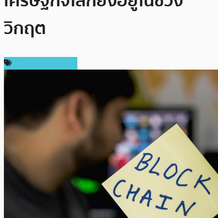
เศรษฐกิจโลกยังอยู่ในช่วง
วิกฤต
ข่าวคริปโตเคอเรนซี่