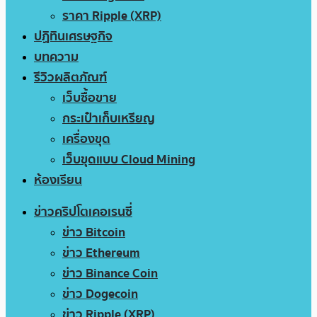
ราคา Ripple (XRP)
ปฏิทินเศรษฐกิจ
บทความ
รีวิวผลิตภัณฑ์
เว็บซื้อขาย
กระเป๋าเก็บเหรียญ
เครื่องขุด
เว็บขุดแบบ Cloud Mining
ห้องเรียน
ข่าวคริปโตเคอเรนซี่
ข่าว Bitcoin
ข่าว Ethereum
ข่าว Binance Coin
ข่าว Dogecoin
ข่าว Ripple (XRP)