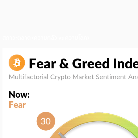
สภาวะตลาด (ความกลัว vs ความโลภ)