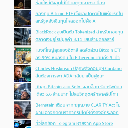
ช่องโหว่ยังอุดไม่ได้ และถูกเจาะต่อเนื่อง
กองทุน Bitcoin ETF เจ๊งและปิดตัวเป็นแห่งแรกใน
สหรัฐหลังเงินทุนไหลออกไปฝั่ง AI
BlackRock ลุยเปิดตัว Tokenized สำหรับกองทุน
ตลาดเงินยุโรปมูลค่า 3.11 แสนล้านดอลลาร์
แบงก์ใหญ่สุดของอิตาลี ลดสัดส่วน Bitcoin ETF
ลง 99% หันลงทุน ใน Ethereum แทนถึง 3 เท่า
Charles Hoskinson ปลุกพลังคอมมูฯ Cardano
ลั่นต้องการพา ADA กลับมาเป็นผู้ชนะ
นักขุด Bitcoin สาย Solo เจอบล็อก รับทรัพย์คน
เดียว 6.6 ล้านบาท ไม่สนวิกฤตศรัทธาคริปโทฯ
Bernstein เตือนหากกฎหมาย CLARITY Act ไม่
ผ่าน อาจกดดันราคาคริปโตให้ดิ่งลงอีกระลอก
ทั่วโลกช็อก Telegram หายจาก App Store