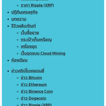
ราคา Ripple (XRP)
ปฏิทินเศรษฐกิจ
บทความ
รีวิวผลิตภัณฑ์
เว็บซื้อขาย
กระเป๋าเก็บเหรียญ
เครื่องขุด
เว็บขุดแบบ Cloud Mining
ห้องเรียน
ข่าวคริปโตเคอเรนซี่
ข่าว Bitcoin
ข่าว Ethereum
ข่าว Binance Coin
ข่าว Dogecoin
ข่าว Ripple (XRP)