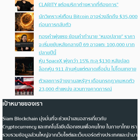
CLARITY แต่อเมริกาต่างหากที่ต้องการ”
นักวิเคราะห์เตือน Bitcoin อาจร่วงลึกถึง $35,000
ก่อนการกลับตัว
ทองคำพุ่งแรง ย้อนคำทำนาย “หมอปลาย” ราคา
จะเริ่มขยับหลังกลางปี 69 อาจแตะ 100,000 บาท
ปลายปีนี้
หุ้น SpaceX พุ่งกว่า 15% ทะลุ $130 หลังปลด
ล็อกหุ้น 911 ล้านหุ้นแต่ตลาดเชื่อมั่น ไม่โดนเทขาย
ตัวเลขการจ้างงานสหรัฐฯ เดือนกรกฎาคมหดตัว
23,000 ตำแหน่ง สวนทางคาดการณ์
เป้าหมายของเรา
Siam Blockchain มุ่งมั่นที่จะช่วยนำเสนอสารเกี่ยวกับ
Cryptocurrency และเทคโนโลยีบล็อกเชนเพื่อคนไทย ในภาษาไทย เรา
รวบรวมข้อมูลส่วนใหญ่จากเว็บไซต์และเว็บบอร์ดต่างประเทศและนำมา