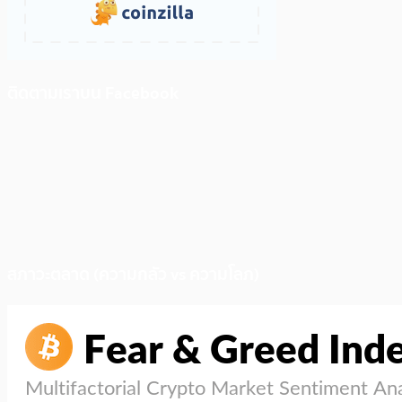
ติดตามเราบน Facebook
สภาวะตลาด (ความกลัว vs ความโลภ)