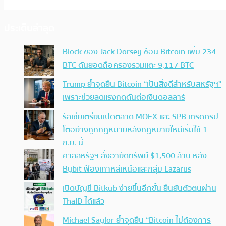
ประเด็นล่าสุด
Block ของ Jack Dorsey ช้อน Bitcoin เพิ่ม 234
BTC ดันยอดถือครองรวมแตะ 9,117 BTC
Trump ย้ำจุดยืน Bitcoin “เป็นสิ่งดีสำหรับสหรัฐฯ”
เพราะช่วยลดแรงกดดันต่อเงินดอลลาร์
รัสเซียเตรียมเปิดตลาด MOEX และ SPB เทรดคริป
โตอย่างถูกกฎหมายหลังกฎหมายใหม่เริ่มใช้ 1
ก.ย. นี้
ศาลสหรัฐฯ สั่งอายัดทรัพย์ $1,500 ล้าน หลัง
Bybit ฟ้องเกาหลีเหนือและกลุ่ม Lazarus
เปิดบัญชี Bitkub ง่ายขึ้นอีกขั้น ยืนยันตัวตนผ่าน
ThaID ได้แล้ว
Michael Saylor ย้ำจุดยืน “Bitcoin ไม่ต้องการ