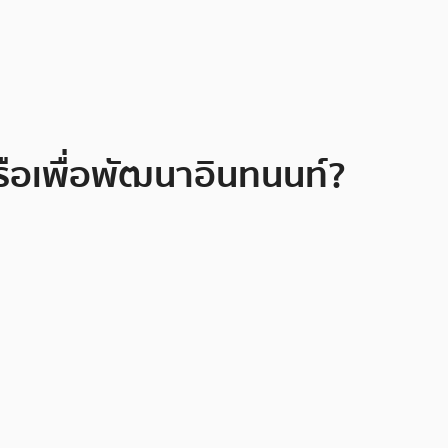
รือเพื่อพัฒนาอินทนนท์?