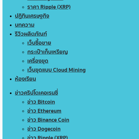
ราคา Ripple (XRP)
ปฏิทินเศรษฐกิจ
บทความ
รีวิวผลิตภัณฑ์
เว็บซื้อขาย
กระเป๋าเก็บเหรียญ
เครื่องขุด
เว็บขุดแบบ Cloud Mining
ห้องเรียน
ข่าวคริปโตเคอเรนซี่
ข่าว Bitcoin
ข่าว Ethereum
ข่าว Binance Coin
ข่าว Dogecoin
ข่าว Ripple (XRP)