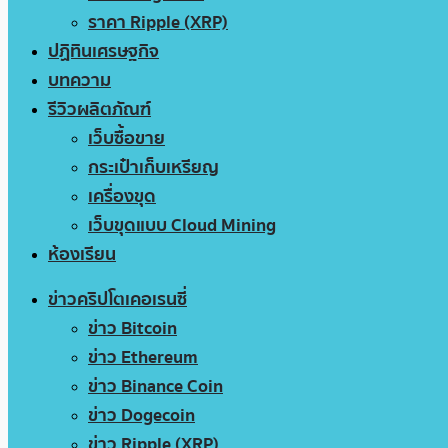
ราคา Ripple (XRP)
ปฏิทินเศรษฐกิจ
บทความ
รีวิวผลิตภัณฑ์
เว็บซื้อขาย
กระเป๋าเก็บเหรียญ
เครื่องขุด
เว็บขุดแบบ Cloud Mining
ห้องเรียน
ข่าวคริปโตเคอเรนซี่
ข่าว Bitcoin
ข่าว Ethereum
ข่าว Binance Coin
ข่าว Dogecoin
ข่าว Ripple (XRP)