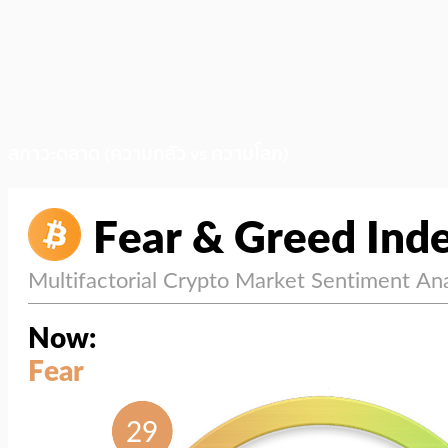
สภาวะตลาด (ความกลัว vs ความโลภ)