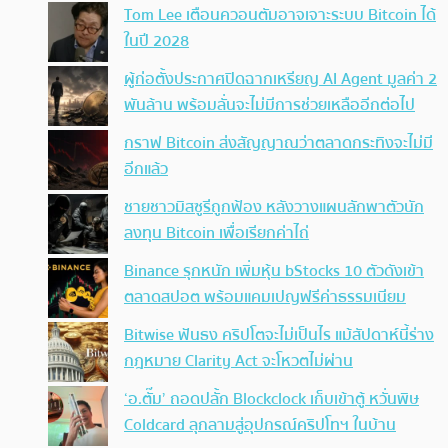
Tom Lee เตือนควอนตัมอาจเจาะระบบ Bitcoin ได้
ในปี 2028
ผู้ก่อตั้งประกาศปิดฉากเหรียญ AI Agent มูลค่า 2
พันล้าน พร้อมลั่นจะไม่มีการช่วยเหลืออีกต่อไป
กราฟ Bitcoin ส่งสัญญาณว่าตลาดกระทิงจะไม่มี
อีกแล้ว
ชายชาวมิสซูรีถูกฟ้อง หลังวางแผนลักพาตัวนัก
ลงทุน Bitcoin เพื่อเรียกค่าไถ่
Binance รุกหนัก เพิ่มหุ้น bStocks 10 ตัวดังเข้า
ตลาดสปอต พร้อมแคมเปญฟรีค่าธรรมเนียม
Bitwise ฟันธง คริปโตจะไม่เป็นไร แม้สัปดาห์นี้ร่าง
กฎหมาย Clarity Act จะโหวตไม่ผ่าน
‘อ.ตั๊ม’ ถอดปลั้ก Blockclock เก็บเข้าตู้ หวั่นพิษ
Coldcard ลุกลามสู่อุปกรณ์คริปโทฯ ในบ้าน