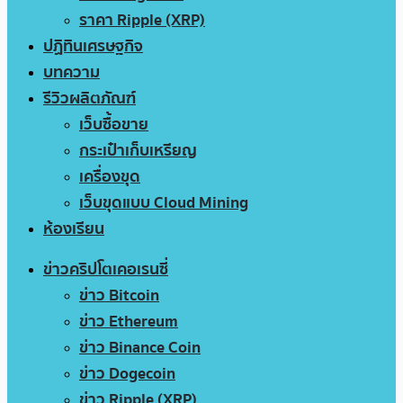
ราคา Ripple (XRP)
ปฏิทินเศรษฐกิจ
บทความ
รีวิวผลิตภัณฑ์
เว็บซื้อขาย
กระเป๋าเก็บเหรียญ
เครื่องขุด
เว็บขุดแบบ Cloud Mining
ห้องเรียน
ข่าวคริปโตเคอเรนซี่
ข่าว Bitcoin
ข่าว Ethereum
ข่าว Binance Coin
ข่าว Dogecoin
ข่าว Ripple (XRP)