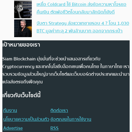
เหยื่อ Coldcard ใช้ Bitcoin ส่งข้อความหาโจรขอ
คืนเงิน ตัดพ้อชีวิตโอนกลับมาสักนิดก็ยังดี
จับตา Strategy ส่อแววเทขายรอบ 4 ? โอน 1,030
BTC มูลค่าทะลุ 2 พันล้านบาท ออกจากกระเป๋า
เป้าหมายของเรา
Siam Blockchain มุ่งมั่นที่จะช่วยนำเสนอสารเกี่ยวกับ
Cryptocurrency และเทคโนโลยีบล็อกเชนเพื่อคนไทย ในภาษาไทย เรา
รวบรวมข้อมูลส่วนใหญ่จากเว็บไซต์และเว็บบอร์ดต่างประเทศและนำมา
แปลส่งตรงถึงฟีดคุณ
เกี่ยวกับเว็บไซต์นี้
ทีมงาน
ติดต่อเรา
นโยบายความเป็นส่วนตัว
ข้อตกลงในการใช้งาน
Advertise
RSS