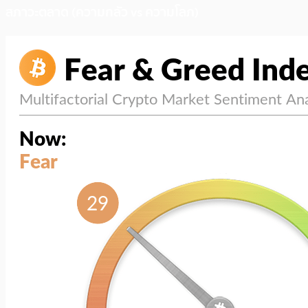
สภาวะตลาด (ความกลัว vs ความโลภ)