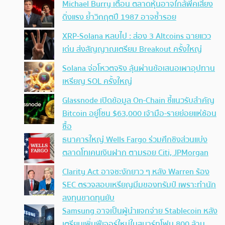
Michael Burry เตือน ตลาดหุ้นอาจใกล้พีคเสี่ยง
ดิ่งแรง ย้ำวิกฤตปี 1987 อาจซ้ำรอย
XRP-Solana หลบไป : ส่อง 3 Altcoins ฉายแวว
เด่น ส่งสัญญาณเตรียม Breakout ครั้งใหญ่
Solana จ่อโหวตจริง ลุ้นผ่านข้อเสนอเผาอุปทาน
เหรียญ SOL ครั้งใหญ่
Glassnode เปิดข้อมูล On-Chain ชี้แนวรับสำคัญ
Bitcoin อยู่โซน $63,000 เจ้ามือ-รายย่อยแห่ช้อน
ซื้อ
ธนาคารใหญ่ Wells Fargo ร่วมศึกชิงส่วนแบ่ง
ตลาดโทเคนเงินฝาก ตามรอย Citi, JPMorgan
Clarity Act อาจชะงักยาว ๆ หลัง Warren ร้อง
SEC ตรวจสอบเหรียญมีมของทรัมป์ เพราะทำนัก
ลงทุนขาดทุนยับ
Samsung อาจเป็นผู้นำแจกจ่าย Stablecoin หลัง
เตรียมเพิ่มฟีเจอร์ใหม่ในสมาร์ทโฟน 800 ล้าน