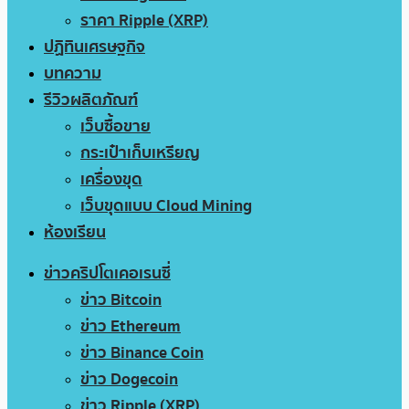
ราคา Ripple (XRP)
ปฏิทินเศรษฐกิจ
บทความ
รีวิวผลิตภัณฑ์
เว็บซื้อขาย
กระเป๋าเก็บเหรียญ
เครื่องขุด
เว็บขุดแบบ Cloud Mining
ห้องเรียน
ข่าวคริปโตเคอเรนซี่
ข่าว Bitcoin
ข่าว Ethereum
ข่าว Binance Coin
ข่าว Dogecoin
ข่าว Ripple (XRP)