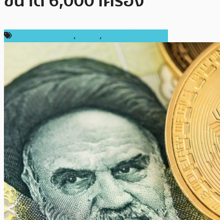
ขนาด 6,000 เครื่อง
กฎหมายและรัฐบาล
,
การขุด
,
ข่าวคริปโตเคอเรนซี่