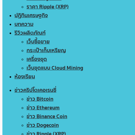
ราคา Ripple (XRP)
ปฏิทินเศรษฐกิจ
บทความ
รีวิวผลิตภัณฑ์
เว็บซื้อขาย
กระเป๋าเก็บเหรียญ
เครื่องขุด
เว็บขุดแบบ Cloud Mining
ห้องเรียน
ข่าวคริปโตเคอเรนซี่
ข่าว Bitcoin
ข่าว Ethereum
ข่าว Binance Coin
ข่าว Dogecoin
ข่าว Ripple (XRP)