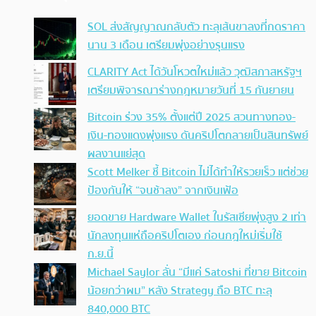
SOL ส่งสัญญาณกลับตัว ทะลุเส้นขาลงที่กดราคา
นาน 3 เดือน เตรียมพุ่งอย่างรุนแรง
CLARITY Act ได้วันโหวตใหม่แล้ว วุฒิสภาสหรัฐฯ
เตรียมพิจารณาร่างกฎหมายวันที่ 15 กันยายน
Bitcoin ร่วง 35% ตั้งแต่ปี 2025 สวนทางทอง-
เงิน-ทองแดงพุ่งแรง ดันคริปโตกลายเป็นสินทรัพย์
ผลงานแย่สุด
Scott Melker ชี้ Bitcoin ไม่ได้ทำให้รวยเร็ว แต่ช่วย
ป้องกันให้ “จนช้าลง” จากเงินเฟ้อ
ยอดขาย Hardware Wallet ในรัสเซียพุ่งสูง 2 เท่า
นักลงทุนแห่ถือคริปโตเอง ก่อนกฎใหม่เริ่มใช้
ก.ย.นี้
Michael Saylor ลั่น “มีแค่ Satoshi ที่ขาย Bitcoin
น้อยกว่าผม” หลัง Strategy ถือ BTC ทะลุ
840,000 BTC