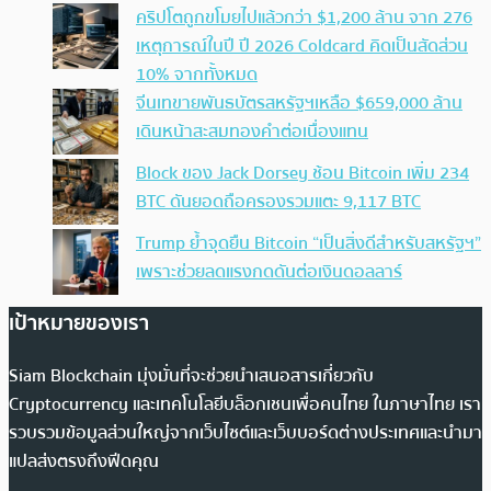
คริปโตถูกขโมยไปแล้วกว่า $1,200 ล้าน จาก 276
เหตุการณ์ในปี ปี 2026 Coldcard คิดเป็นสัดส่วน
10% จากทั้งหมด
จีนเทขายพันธบัตรสหรัฐฯเหลือ $659,000 ล้าน
เดินหน้าสะสมทองคำต่อเนื่องแทน
Block ของ Jack Dorsey ช้อน Bitcoin เพิ่ม 234
BTC ดันยอดถือครองรวมแตะ 9,117 BTC
Trump ย้ำจุดยืน Bitcoin “เป็นสิ่งดีสำหรับสหรัฐฯ”
เพราะช่วยลดแรงกดดันต่อเงินดอลลาร์
เป้าหมายของเรา
Siam Blockchain มุ่งมั่นที่จะช่วยนำเสนอสารเกี่ยวกับ
Cryptocurrency และเทคโนโลยีบล็อกเชนเพื่อคนไทย ในภาษาไทย เรา
รวบรวมข้อมูลส่วนใหญ่จากเว็บไซต์และเว็บบอร์ดต่างประเทศและนำมา
แปลส่งตรงถึงฟีดคุณ