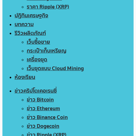
ราคา Ripple (XRP)
ปฏิทินเศรษฐกิจ
บทความ
รีวิวผลิตภัณฑ์
เว็บซื้อขาย
กระเป๋าเก็บเหรียญ
เครื่องขุด
เว็บขุดแบบ Cloud Mining
ห้องเรียน
ข่าวคริปโตเคอเรนซี่
ข่าว Bitcoin
ข่าว Ethereum
ข่าว Binance Coin
ข่าว Dogecoin
ข่าว Ripple (XRP)