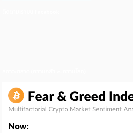
ติดตามเราบน Facebook
สภาวะตลาด (ความกลัว vs ความโลภ)