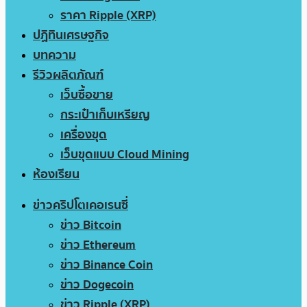
ราคา Ripple (XRP)
ปฏิทินเศรษฐกิจ
บทความ
รีวิวผลิตภัณฑ์
เว็บซื้อขาย
กระเป๋าเก็บเหรียญ
เครื่องขุด
เว็บขุดแบบ Cloud Mining
ห้องเรียน
ข่าวคริปโตเคอเรนซี่
ข่าว Bitcoin
ข่าว Ethereum
ข่าว Binance Coin
ข่าว Dogecoin
ข่าว Ripple (XRP)