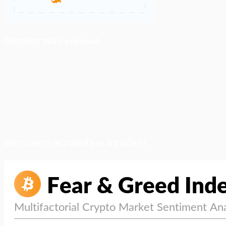
ติดตามเราบน Facebook
สภาวะตลาด (ความกลัว vs ความโลภ)