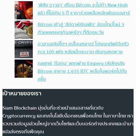
‘พิชัย จาวลา’ เตือน Bitcoin จะไม่ทำ New High
แล้ว ชี้ไม่เกิน 5 ปี ราคาร่วงเหลือหลักพันดอลลาร์
Bitcoin เข้าสู่ ‘สัปดาห์เงินเฟ้อ’ ส่องไทม์ไลน์ 3
ตัวเลขเศรษฐกิจสหรัฐฯ ที่ต้องระวัง
อวสานคริปโทฯ เกลื่อนตลาด! โปรเจกต์แห่ปิดตัว
ทะลุ 100 แห่ง หลังแฮ็กระบาด-เงินทุนหดหาย
กลยุทธ์ ‘ถือทน’ แตกพ่าย Empery บริษัทคลัง
Bitcoin เทขาย 1,635 BTC เหลือในพอร์ตไม่ถึง
ครึ่ง
เป้าหมายของเรา
Siam Blockchain มุ่งมั่นที่จะช่วยนำเสนอสารเกี่ยวกับ
Cryptocurrency และเทคโนโลยีบล็อกเชนเพื่อคนไทย ในภาษาไทย เรา
รวบรวมข้อมูลส่วนใหญ่จากเว็บไซต์และเว็บบอร์ดต่างประเทศและนำมา
แปลส่งตรงถึงฟีดคุณ