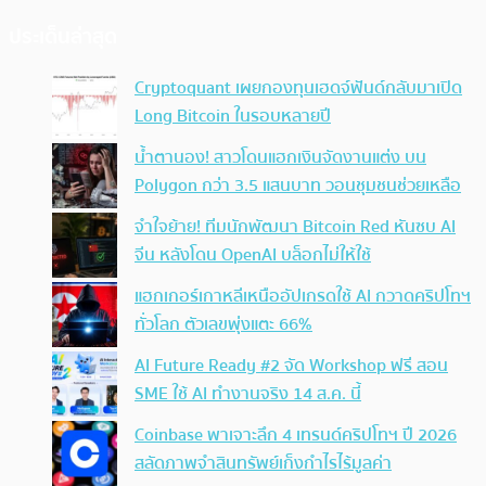
ประเด็นล่าสุด
Cryptoquant เผยกองทุนเฮดจ์ฟันด์กลับมาเปิด
Long Bitcoin ในรอบหลายปี
น้ำตานอง! สาวโดนแฮกเงินจัดงานแต่ง บน
Polygon กว่า 3.5 แสนบาท วอนชุมชนช่วยเหลือ
จำใจย้าย! ทีมนักพัฒนา Bitcoin Red หันซบ AI
จีน หลังโดน OpenAI บล็อกไม่ให้ใช้
แฮกเกอร์เกาหลีเหนืออัปเกรดใช้ AI กวาดคริปโทฯ
ทั่วโลก ตัวเลขพุ่งแตะ 66%
AI Future Ready #2 จัด Workshop ฟรี สอน
SME ใช้ AI ทำงานจริง 14 ส.ค. นี้
Coinbase พาเจาะลึก 4 เทรนด์คริปโทฯ ปี 2026
สลัดภาพจำสินทรัพย์เก็งกำไรไร้มูลค่า