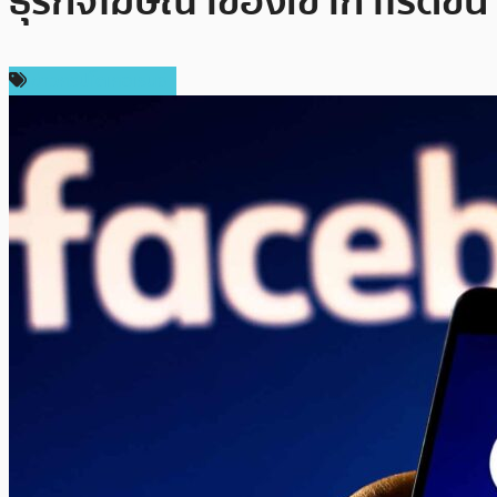
ธุรกิจโฆษณาของเขากำไรดีขึ้น
ข่าวคริปโตเคอเรนซี่