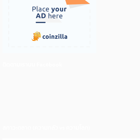
ติดตามเราบน Facebook
สภาวะตลาด (ความกลัว vs ความโลภ)