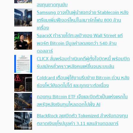
ลงทุนขาดทุนยับ
Samsung อาจเป็นผู้นำแจกจ่าย Stablecoin หลัง
เตรียมเพิ่มฟีเจอร์ใหม่ในสมาร์ทโฟน 800 ล้าน
เครื่อง
SpaceX ทำรายได้ทะลุเป้าของ Wall Street แต่
พอร์ต Bitcoin มีมูลค่าลดลงกว่า 540 ล้าน
ดอลลาร์
CLICX ลั่นพร้อมดำเนินคดีผู้ตั้งใจบิดหนี้ พร้อมปิด
รับสมัครชั่วคราวหลังคนแห่ยื่นจนระบบล้น
Coldcard เตือนผู้ใช้งานรีบย้าย Bitcoin ด่วน หลัง
ช่องโหว่ยังอุดไม่ได้ และถูกเจาะต่อเนื่อง
กองทุน Bitcoin ETF เจ๊งและปิดตัวเป็นแห่งแรกใน
สหรัฐหลังเงินทุนไหลออกไปฝั่ง AI
BlackRock ลุยเปิดตัว Tokenized สำหรับกองทุน
ตลาดเงินยุโรปมูลค่า 3.11 แสนล้านดอลลาร์