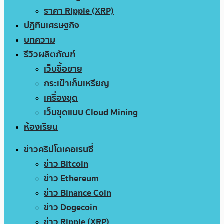
ราคา Ripple (XRP)
ปฏิทินเศรษฐกิจ
บทความ
รีวิวผลิตภัณฑ์
เว็บซื้อขาย
กระเป๋าเก็บเหรียญ
เครื่องขุด
เว็บขุดแบบ Cloud Mining
ห้องเรียน
ข่าวคริปโตเคอเรนซี่
ข่าว Bitcoin
ข่าว Ethereum
ข่าว Binance Coin
ข่าว Dogecoin
ข่าว Ripple (XRP)