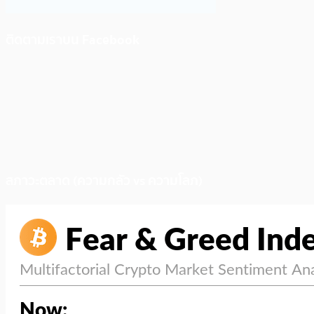
ติดตามเราบน Facebook
สภาวะตลาด (ความกลัว vs ความโลภ)