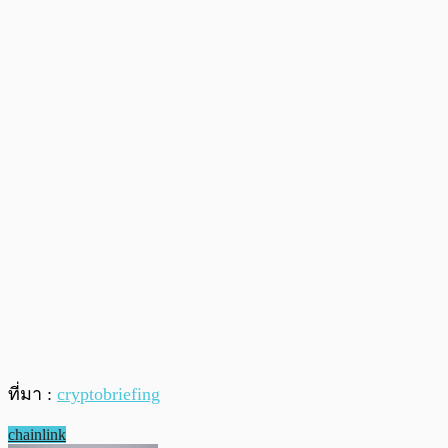
ที่มา :
cryptobriefing
chainlink