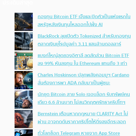
ประเด็นล่าสุด
กองทุน Bitcoin ETF เจ๊งและปิดตัวเป็นแห่งแรกใน
สหรัฐหลังเงินทุนไหลออกไปฝั่ง AI
BlackRock ลุยเปิดตัว Tokenized สำหรับกองทุน
ตลาดเงินยุโรปมูลค่า 3.11 แสนล้านดอลลาร์
แบงก์ใหญ่สุดของอิตาลี ลดสัดส่วน Bitcoin ETF
ลง 99% หันลงทุน ใน Ethereum แทนถึง 3 เท่า
Charles Hoskinson ปลุกพลังคอมมูฯ Cardano
ลั่นต้องการพา ADA กลับมาเป็นผู้ชนะ
นักขุด Bitcoin สาย Solo เจอบล็อก รับทรัพย์คน
เดียว 6.6 ล้านบาท ไม่สนวิกฤตศรัทธาคริปโทฯ
Bernstein เตือนหากกฎหมาย CLARITY Act ไม่
ผ่าน อาจกดดันราคาคริปโตให้ดิ่งลงอีกระลอก
ทั่วโลกช็อก Telegram หายจาก App Store