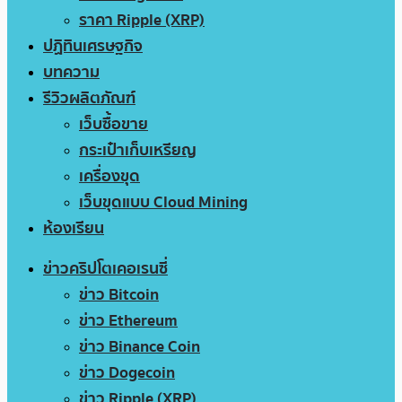
ราคา Ripple (XRP)
ปฏิทินเศรษฐกิจ
บทความ
รีวิวผลิตภัณฑ์
เว็บซื้อขาย
กระเป๋าเก็บเหรียญ
เครื่องขุด
เว็บขุดแบบ Cloud Mining
ห้องเรียน
ข่าวคริปโตเคอเรนซี่
ข่าว Bitcoin
ข่าว Ethereum
ข่าว Binance Coin
ข่าว Dogecoin
ข่าว Ripple (XRP)