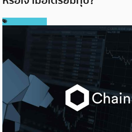
หรือเจ้ามือเตรียมทุบ?
ข่าวคริปโตเคอเรนซี่