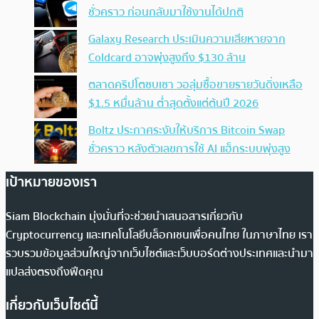
ชั่วคราว ก่อนกลับมาใช้งานได้ปกติ
Galaxy Research ประเมินความเสียหายจาก
Coldcard อาจพุ่งสูงถึง $130 ล้าน
ตลาดคริปโตซบเซา วอลุ่มซื้อขายรายวันดิ่งเหลือ
$1.5 หมื่นล้าน ต่ำสุดตั้งแต่ต้นปี 2026
Boltz ประกาศระงับให้บริการ Bitcoin Swap
ชั่วคราว หลังตัวเลขการใช้ AI แฮ็กระบบพุ่งสูง
เป้าหมายของเรา
Siam Blockchain มุ่งมั่นที่จะช่วยนำเสนอสารเกี่ยวกับ
Cryptocurrency และเทคโนโลยีบล็อกเชนเพื่อคนไทย ในภาษาไทย เรา
รวบรวมข้อมูลส่วนใหญ่จากเว็บไซต์และเว็บบอร์ดต่างประเทศและนำมา
แปลส่งตรงถึงฟีดคุณ
เกี่ยวกับเว็บไซต์นี้