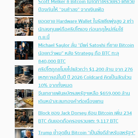
Scott Melker ชี้ Bitcoin ไม่ได้ทำให้รวยเร็ว แต่ช่วย
ป้องกันให้ “จนช้าลง” จากเงินเฟ้อ
ยอดขาย Hardware Wallet ในรัสเซียพุ่งสูง 2 เท่า
นักลงทุนแห่ถือคริปโตเอง ก่อนกฎใหม่เริ่มใช้
ก.ย.นี้
Michael Saylor ลั่น “มีแค่ Satoshi ที่ขาย Bitcoin
น้อยกว่าผม” หลัง Strategy ถือ BTC ทะลุ
840,000 BTC
คริปโตถูกขโมยไปแล้วกว่า $1,200 ล้าน จาก 276
เหตุการณ์ในปี ปี 2026 Coldcard คิดเป็นสัดส่วน
10% จากทั้งหมด
จีนเทขายพันธบัตรสหรัฐฯเหลือ $659,000 ล้าน
เดินหน้าสะสมทองคำต่อเนื่องแทน
Block ของ Jack Dorsey ช้อน Bitcoin เพิ่ม 234
BTC ดันยอดถือครองรวมแตะ 9,117 BTC
Trump ย้ำจุดยืน Bitcoin “เป็นสิ่งดีสำหรับสหรัฐฯ”