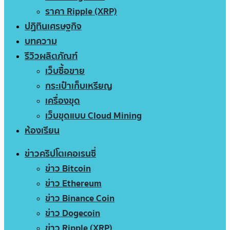
ราคา Ripple (XRP)
ปฏิทินเศรษฐกิจ
บทความ
รีวิวผลิตภัณฑ์
เว็บซื้อขาย
กระเป๋าเก็บเหรียญ
เครื่องขุด
เว็บขุดแบบ Cloud Mining
ห้องเรียน
ข่าวคริปโตเคอเรนซี่
ข่าว Bitcoin
ข่าว Ethereum
ข่าว Binance Coin
ข่าว Dogecoin
ข่าว Ripple (XRP)