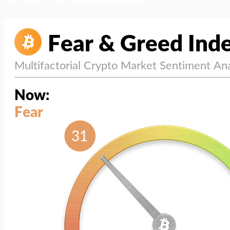
สภาวะตลาด (ความกลัว vs ความโลภ)