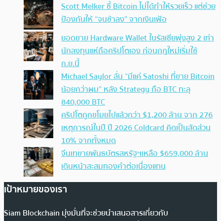
Scott Melker ชี้ Bitcoin ไม่ได้ทำให้รวยเร็ว แต่ช่วย
ป้องกันให้ “จนช้าลง” จากเงินเฟ้อ
ยอดขาย Hardware Wallet ในรัสเซียพุ่งสูง 2 เท่า
นักลงทุนแห่ถือคริปโตเอง ก่อนกฎใหม่เริ่มใช้
ก.ย.นี้
Michael Saylor ลั่น “มีแค่ Satoshi ที่ขาย Bitcoin
น้อยกว่าผม” หลัง Strategy ถือ BTC ทะลุ
840,000 BTC
คริปโตถูกขโมยไปแล้วกว่า $1,200 ล้าน จาก 276
เหตุการณ์ในปี ปี 2026 Coldcard คิดเป็นสัดส่วน
10% จากทั้งหมด
จีนเทขายพันธบัตรสหรัฐฯเหลือ $659,000 ล้าน
เดินหน้าสะสมทองคำต่อเนื่องแทน
เป้าหมายของเรา
Siam Blockchain มุ่งมั่นที่จะช่วยนำเสนอสารเกี่ยวกับ