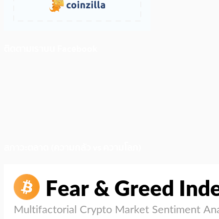
ติดตามเราบน Facebook
สภาวะตลาด (ความกลัว vs ความโลภ)