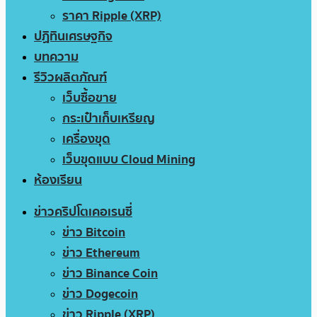
ราคา Ripple (XRP)
ปฏิทินเศรษฐกิจ
บทความ
รีวิวผลิตภัณฑ์
เว็บซื้อขาย
กระเป๋าเก็บเหรียญ
เครื่องขุด
เว็บขุดแบบ Cloud Mining
ห้องเรียน
ข่าวคริปโตเคอเรนซี่
ข่าว Bitcoin
ข่าว Ethereum
ข่าว Binance Coin
ข่าว Dogecoin
ข่าว Ripple (XRP)