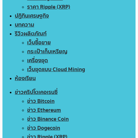
ราคา Ripple (XRP)
ปฏิทินเศรษฐกิจ
บทความ
รีวิวผลิตภัณฑ์
เว็บซื้อขาย
กระเป๋าเก็บเหรียญ
เครื่องขุด
เว็บขุดแบบ Cloud Mining
ห้องเรียน
ข่าวคริปโตเคอเรนซี่
ข่าว Bitcoin
ข่าว Ethereum
ข่าว Binance Coin
ข่าว Dogecoin
ข่าว Ripple (XRP)