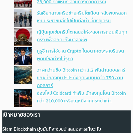
23,000 ตำแหน่ง สวนทางคาดการณ์
รัสเซียทลายเครือข่ายคริปโตเถื่อน หลังพบหลอก
เงินประชาชนส่งไปเป็นท่อน้ำเลี้ยงยูเครน
ญี่ปุ่นคุมเข้มคริปโต เสนอให้ชะลอการถอนเงินทุก
ครั้ง เพื่อสกัดแก๊งมิจฉาชีพ
กูรูชี้ การใช้งาน Crypto ในอนาคตจะราบรื่นจน
ผู้คนใช้อย่างไม่รู้ตัว
วาฬกว้านซื้อ Bitcoin กว่า 1.2 พันล้านดอลลาร์
ขณะที่กองทุน ETF ดึงดูดเงินทุนกว่า 750 ล้าน
ดอลลาร์
ช่องโหว่ Coldcard ทำพิษ นักลงทุนโอน Bitcoin
กว่า 210,000 เหรียญหนีจากกระเป๋าเก่า
เป้าหมายของเรา
Siam Blockchain มุ่งมั่นที่จะช่วยนำเสนอสารเกี่ยวกับ