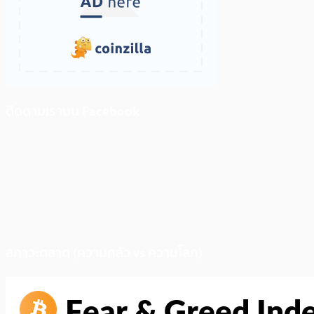
ติดตามเราบน Facebook
สภาวะตลาด (ความกลัว vs ความโลภ)