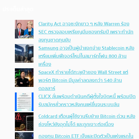
ประเด็นล่าสุด
Clarity Act อาจชะงักยาว ๆ หลัง Warren ร้อง
SEC ตรวจสอบเหรียญมีมของทรัมป์ เพราะทำนัก
ลงทุนขาดทุนยับ
Samsung อาจเป็นผู้นำแจกจ่าย Stablecoin หลัง
เตรียมเพิ่มฟีเจอร์ใหม่ในสมาร์ทโฟน 800 ล้าน
เครื่อง
SpaceX ทำรายได้ทะลุเป้าของ Wall Street แต่
พอร์ต Bitcoin มีมูลค่าลดลงกว่า 540 ล้าน
ดอลลาร์
CLICX ลั่นพร้อมดำเนินคดีผู้ตั้งใจบิดหนี้ พร้อมปิด
รับสมัครชั่วคราวหลังคนแห่ยื่นจนระบบล้น
Coldcard เตือนผู้ใช้งานรีบย้าย Bitcoin ด่วน หลัง
ช่องโหว่ยังอุดไม่ได้ และถูกเจาะต่อเนื่อง
กองทุน Bitcoin ETF เจ๊งและปิดตัวเป็นแห่งแรกใน