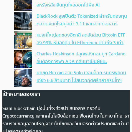
สหรัฐหลังเงินทุนไหลออกไปฝั่ง AI
BlackRock ลุยเปิดตัว Tokenized สำหรับกองทุน
ตลาดเงินยุโรปมูลค่า 3.11 แสนล้านดอลลาร์
แบงก์ใหญ่สุดของอิตาลี ลดสัดส่วน Bitcoin ETF
ลง 99% หันลงทุน ใน Ethereum แทนถึง 3 เท่า
Charles Hoskinson ปลุกพลังคอมมูฯ Cardano
ลั่นต้องการพา ADA กลับมาเป็นผู้ชนะ
นักขุด Bitcoin สาย Solo เจอบล็อก รับทรัพย์คน
เดียว 6.6 ล้านบาท ไม่สนวิกฤตศรัทธาคริปโทฯ
เป้าหมายของเรา
Siam Blockchain มุ่งมั่นที่จะช่วยนำเสนอสารเกี่ยวกับ
Cryptocurrency และเทคโนโลยีบล็อกเชนเพื่อคนไทย ในภาษาไทย เรา
รวบรวมข้อมูลส่วนใหญ่จากเว็บไซต์และเว็บบอร์ดต่างประเทศและนำมา
แปลส่งตรงถึงฟีดคุณ