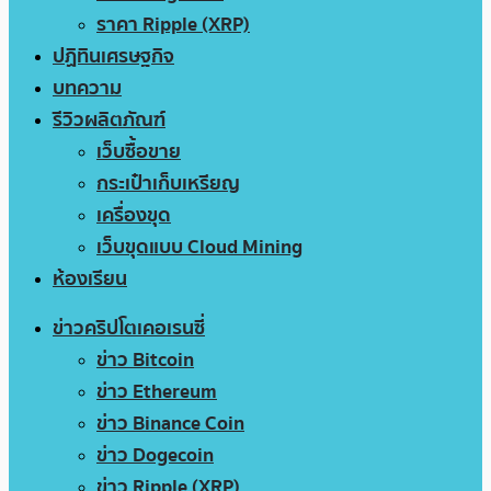
ราคา Ripple (XRP)
ปฏิทินเศรษฐกิจ
บทความ
รีวิวผลิตภัณฑ์
เว็บซื้อขาย
กระเป๋าเก็บเหรียญ
เครื่องขุด
เว็บขุดแบบ Cloud Mining
ห้องเรียน
ข่าวคริปโตเคอเรนซี่
ข่าว Bitcoin
ข่าว Ethereum
ข่าว Binance Coin
ข่าว Dogecoin
ข่าว Ripple (XRP)