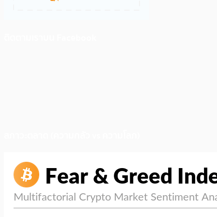
ติดตามเราบน Facebook
สภาวะตลาด (ความกลัว vs ความโลภ)