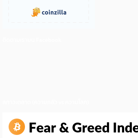
ติดตามเราบน Facebook
สภาวะตลาด (ความกลัว vs ความโลภ)