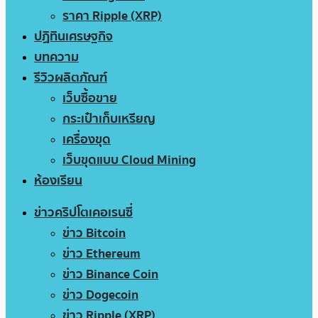
ราคา Ripple (XRP)
ปฏิทินเศรษฐกิจ
บทความ
รีวิวผลิตภัณฑ์
เว็บซื้อขาย
กระเป๋าเก็บเหรียญ
เครื่องขุด
เว็บขุดแบบ Cloud Mining
ห้องเรียน
ข่าวคริปโตเคอเรนซี่
ข่าว Bitcoin
ข่าว Ethereum
ข่าว Binance Coin
ข่าว Dogecoin
ข่าว Ripple (XRP)