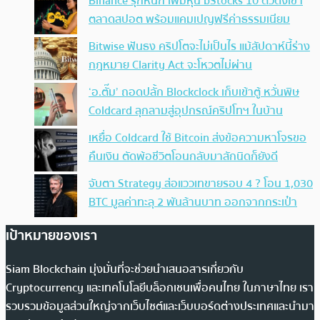
Binance รุกหนัก เพิ่มหุ้น bStocks 10 ตัวดังเข้า
ตลาดสปอต พร้อมแคมเปญฟรีค่าธรรมเนียม
Bitwise ฟันธง คริปโตจะไม่เป็นไร แม้สัปดาห์นี้ร่าง
กฎหมาย Clarity Act จะโหวตไม่ผ่าน
‘อ.ตั๊ม’ ถอดปลั้ก Blockclock เก็บเข้าตู้ หวั่นพิษ
Coldcard ลุกลามสู่อุปกรณ์คริปโทฯ ในบ้าน
เหยื่อ Coldcard ใช้ Bitcoin ส่งข้อความหาโจรขอ
คืนเงิน ตัดพ้อชีวิตโอนกลับมาสักนิดก็ยังดี
จับตา Strategy ส่อแววเทขายรอบ 4 ? โอน 1,030
BTC มูลค่าทะลุ 2 พันล้านบาท ออกจากกระเป๋า
เป้าหมายของเรา
Siam Blockchain มุ่งมั่นที่จะช่วยนำเสนอสารเกี่ยวกับ
Cryptocurrency และเทคโนโลยีบล็อกเชนเพื่อคนไทย ในภาษาไทย เรา
รวบรวมข้อมูลส่วนใหญ่จากเว็บไซต์และเว็บบอร์ดต่างประเทศและนำมา