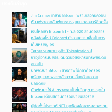
ประเด็นล่าสุด
Jim Cramer เทขาย Bitcoin เพราะกลัวภัยควอน
ตัม แต่ราคากลับพุ่งทะลุ 65,000 ดอลลาร์อีกครั้ง
เงินไหลเข้า Bitcoin ETF ทะลุ 620 ล้านดอลลาร์
หลังช่องโหว่ Coldcard ทำลายความเชื่อมั่นการ
เก็บเหรียญเอง
Tether รุกขยายธุรกิจ Tokenization สู่
ซาอุดีอาระเบียประเดิมด้วยอสังหาริมทรัพย์ระดับ
สถาบัน
นักพัฒนา Bitcoin สารภาพไม่กล้าถือครอง
เหรียญเยอะเพราะกลัวความเสี่ยงด้านความ
ปลอดภัย
นักพัฒนาใช้ AI ตรวจพบบั๊กขั้นวิกฤต 85 จุดใน
Bitcoin เตือนสถานการณ์เข้าขั้นเลวร้าย
ผู้ก่อตั้งโปรเจกต์ NFT ถูกฟ้องข้อหาหลอกลงทุน