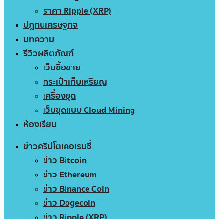
ราคา Ripple (XRP)
ปฏิทินเศรษฐกิจ
บทความ
รีวิวผลิตภัณฑ์
เว็บซื้อขาย
กระเป๋าเก็บเหรียญ
เครื่องขุด
เว็บขุดแบบ Cloud Mining
ห้องเรียน
ข่าวคริปโตเคอเรนซี่
ข่าว Bitcoin
ข่าว Ethereum
ข่าว Binance Coin
ข่าว Dogecoin
ข่าว Ripple (XRP)