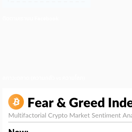
ติดตามเราบน Facebook
สภาวะตลาด (ความกลัว vs ความโลภ)