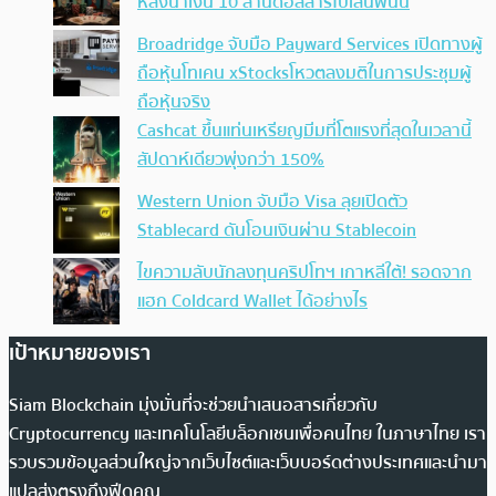
หลังนำเงิน 10 ล้านดอลลาร์ไปเล่นพนัน
Broadridge จับมือ Payward Services เปิดทางผู้
ถือหุ้นโทเคน xStocksโหวตลงมติในการประชุมผู้
ถือหุ้นจริง
Cashcat ขึ้นแท่นเหรียญมีมที่โตแรงที่สุดในเวลานี้
สัปดาห์เดียวพุ่งกว่า 150%
Western Union จับมือ Visa ลุยเปิดตัว
Stablecard ดันโอนเงินผ่าน Stablecoin
ไขความลับนักลงทุนคริปโทฯ เกาหลีใต้! รอดจาก
แฮก Coldcard Wallet ได้อย่างไร
เป้าหมายของเรา
Siam Blockchain มุ่งมั่นที่จะช่วยนำเสนอสารเกี่ยวกับ
Cryptocurrency และเทคโนโลยีบล็อกเชนเพื่อคนไทย ในภาษาไทย เรา
รวบรวมข้อมูลส่วนใหญ่จากเว็บไซต์และเว็บบอร์ดต่างประเทศและนำมา
แปลส่งตรงถึงฟีดคุณ