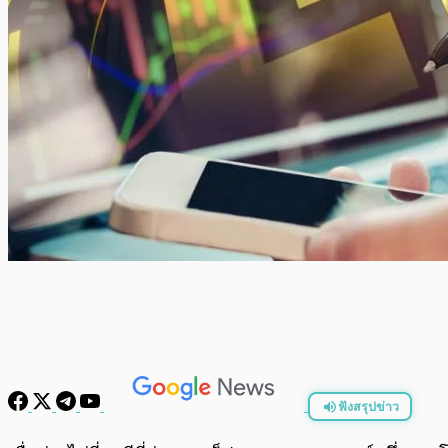
ฟังสรุปข่าว
พร้อมเล่น