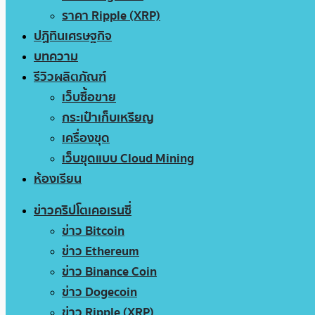
ราคา Ripple (XRP)
ปฏิทินเศรษฐกิจ
บทความ
รีวิวผลิตภัณฑ์
เว็บซื้อขาย
กระเป๋าเก็บเหรียญ
เครื่องขุด
เว็บขุดแบบ Cloud Mining
ห้องเรียน
ข่าวคริปโตเคอเรนซี่
ข่าว Bitcoin
ข่าว Ethereum
ข่าว Binance Coin
ข่าว Dogecoin
ข่าว Ripple (XRP)