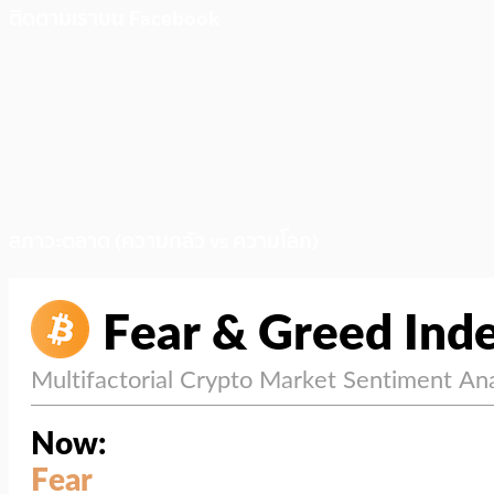
ติดตามเราบน Facebook
สภาวะตลาด (ความกลัว vs ความโลภ)