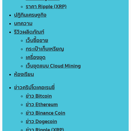
ราคา Ripple (XRP)
ปฏิทินเศรษฐกิจ
บทความ
รีวิวผลิตภัณฑ์
เว็บซื้อขาย
กระเป๋าเก็บเหรียญ
เครื่องขุด
เว็บขุดแบบ Cloud Mining
ห้องเรียน
ข่าวคริปโตเคอเรนซี่
ข่าว Bitcoin
ข่าว Ethereum
ข่าว Binance Coin
ข่าว Dogecoin
ข่าว Ripple (XRP)