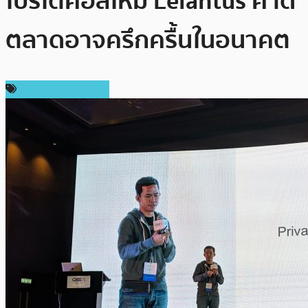
โปรโตคอลใหม่ Lelantus คาด
ตลาดอาจครึกครื้นในอนาคต
ข่าวคริปโตเคอเรนซี่