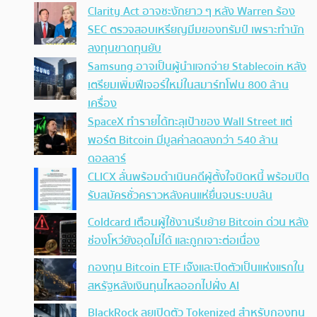
Clarity Act อาจชะงักยาว ๆ หลัง Warren ร้อง
SEC ตรวจสอบเหรียญมีมของทรัมป์ เพราะทำนัก
ลงทุนขาดทุนยับ
Samsung อาจเป็นผู้นำแจกจ่าย Stablecoin หลัง
เตรียมเพิ่มฟีเจอร์ใหม่ในสมาร์ทโฟน 800 ล้าน
เครื่อง
SpaceX ทำรายได้ทะลุเป้าของ Wall Street แต่
พอร์ต Bitcoin มีมูลค่าลดลงกว่า 540 ล้าน
ดอลลาร์
CLICX ลั่นพร้อมดำเนินคดีผู้ตั้งใจบิดหนี้ พร้อมปิด
รับสมัครชั่วคราวหลังคนแห่ยื่นจนระบบล้น
Coldcard เตือนผู้ใช้งานรีบย้าย Bitcoin ด่วน หลัง
ช่องโหว่ยังอุดไม่ได้ และถูกเจาะต่อเนื่อง
กองทุน Bitcoin ETF เจ๊งและปิดตัวเป็นแห่งแรกใน
สหรัฐหลังเงินทุนไหลออกไปฝั่ง AI
BlackRock ลุยเปิดตัว Tokenized สำหรับกองทุน