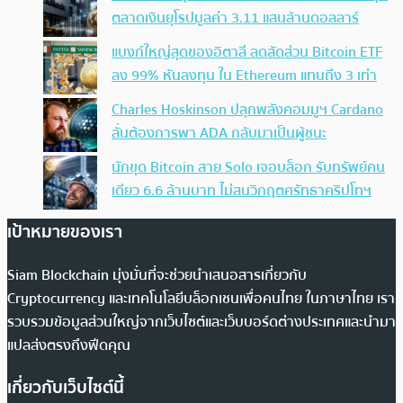
ตลาดเงินยุโรปมูลค่า 3.11 แสนล้านดอลลาร์
แบงก์ใหญ่สุดของอิตาลี ลดสัดส่วน Bitcoin ETF
ลง 99% หันลงทุน ใน Ethereum แทนถึง 3 เท่า
Charles Hoskinson ปลุกพลังคอมมูฯ Cardano
ลั่นต้องการพา ADA กลับมาเป็นผู้ชนะ
นักขุด Bitcoin สาย Solo เจอบล็อก รับทรัพย์คน
เดียว 6.6 ล้านบาท ไม่สนวิกฤตศรัทธาคริปโทฯ
เป้าหมายของเรา
Siam Blockchain มุ่งมั่นที่จะช่วยนำเสนอสารเกี่ยวกับ
Cryptocurrency และเทคโนโลยีบล็อกเชนเพื่อคนไทย ในภาษาไทย เรา
รวบรวมข้อมูลส่วนใหญ่จากเว็บไซต์และเว็บบอร์ดต่างประเทศและนำมา
แปลส่งตรงถึงฟีดคุณ
เกี่ยวกับเว็บไซต์นี้