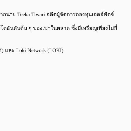
0:00
/
0:00
นำจากนาย Teeka Tiwari อดีตผู้จัดการกองทุนเฮดจ์ฟัดจ์
ตอันดับต้น ๆ ของเขาในตลาด ซึ่งมีเหรียญเพียงไม่กี่
M) และ Loki Network (LOKI)