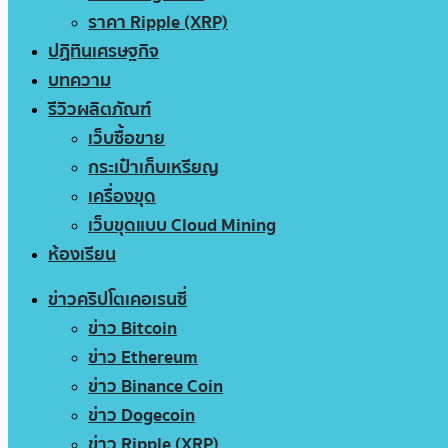
ราคา Ripple (XRP)
ปฏิทินเศรษฐกิจ
บทความ
รีวิวผลิตภัณฑ์
เว็บซื้อขาย
กระเป๋าเก็บเหรียญ
เครื่องขุด
เว็บขุดแบบ Cloud Mining
ห้องเรียน
ข่าวคริปโตเคอเรนซี่
ข่าว Bitcoin
ข่าว Ethereum
ข่าว Binance Coin
ข่าว Dogecoin
ข่าว Ripple (XRP)