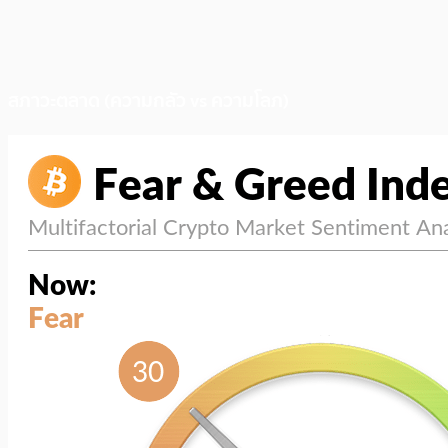
สภาวะตลาด (ความกลัว vs ความโลภ)