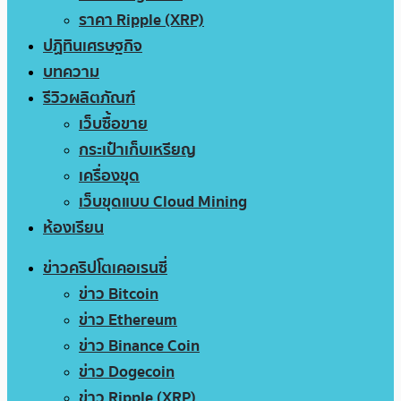
ราคา Ripple (XRP)
ปฏิทินเศรษฐกิจ
บทความ
รีวิวผลิตภัณฑ์
เว็บซื้อขาย
กระเป๋าเก็บเหรียญ
เครื่องขุด
เว็บขุดแบบ Cloud Mining
ห้องเรียน
ข่าวคริปโตเคอเรนซี่
ข่าว Bitcoin
ข่าว Ethereum
ข่าว Binance Coin
ข่าว Dogecoin
ข่าว Ripple (XRP)