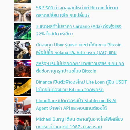
S&P 500 ทำจุดสูงสุดใหม่ แต่ Bitcoin ไม่ตาม
ตลาดเปลี่ยน หรือ คนเปลี่ยน?
3 เหตุผลทำไมราคา Cardano (Ada) ถึงพุ่งแรง
22% ในสัปดาห์เดียว
นักลงทุน Uber รุ่นแรก แนะนำให้เทขาย Bitcoin
เพื่อไปซื้อ Solana และ Bittensor (TAO) แทน
สหรัฐฯ เริ่มไม่ปลอดภัย? ชายชาวมิสซูรี 3 คน ถูก
ตั้งข้อหาบุกรุกบ้านขโมย Bitcoin
Binance เปิดตัวฟีเจอร์ใหม่ Lite Loan กู้ยืม USDT
ได้โดยไม่ต้องขาย Bitcoin จากพอร์ต
Cloudflare เปิดตัวกระเป๋า Stablecoin ให้ AI
Agent จ่ายค่า API และคอนเทนต์เองได้
Michael Burry เตือน ตลาดหุ้นอาจใกล้พีคเสี่ยง
ดิ่งแรง ย้ำวิกฤตปี 1987 อาจซ้ำรอย