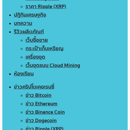
ราคา Ripple (XRP)
ปฏิทินเศรษฐกิจ
บทความ
รีวิวผลิตภัณฑ์
เว็บซื้อขาย
กระเป๋าเก็บเหรียญ
เครื่องขุด
เว็บขุดแบบ Cloud Mining
ห้องเรียน
ข่าวคริปโตเคอเรนซี่
ข่าว Bitcoin
ข่าว Ethereum
ข่าว Binance Coin
ข่าว Dogecoin
ข่าว Ripple (XRP)