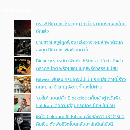
ประเด็นล่าสุด
กราฟ Bitcoin ส่งสัญญาณว่าตลาดกระทิงจะไม่มี
อีกแล้ว
ชายชาวมิสซูรีถูกฟ้อง หลังวางแผนลักพาตัวนัก
ลงทุน Bitcoin เพื่อเรียกค่าไถ่
Binance รุกหนัก เพิ่มหุ้น bStocks 10 ตัวดังเข้า
ตลาดสปอต พร้อมแคมเปญฟรีค่าธรรมเนียม
Bitwise ฟันธง คริปโตจะไม่เป็นไร แม้สัปดาห์นี้ร่าง
กฎหมาย Clarity Act จะโหวตไม่ผ่าน
‘อ.ตั๊ม’ ถอดปลั้ก Blockclock เก็บเข้าตู้ หวั่นพิษ
Coldcard ลุกลามสู่อุปกรณ์คริปโทฯ ในบ้าน
เหยื่อ Coldcard ใช้ Bitcoin ส่งข้อความหาโจรขอ
คืนเงิน ตัดพ้อชีวิตโอนกลับมาสักนิดก็ยังดี