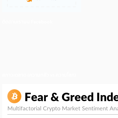
ติดตามเราบน Facebook
สภาวะตลาด (ความกลัว vs ความโลภ)