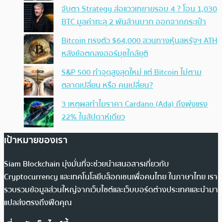
จับตา Strategy ส่อแววเทขายรอบ 4 ? โอน 1,030
BTC มูลค่าทะลุ 2 พันล้านบาท ออกจากกระเป๋า
Bitcoin ทรงตัว $64,000 สวนทางหุ้นสหรัฐฯ ATH
หลังข้อตกลงฮอร์มุซใกล้ยุติ
S&P 500 ทำจุดสูงสุดใหม่ แต่ Bitcoin ไม่ตาม
ตลาดเปลี่ยน หรือ คนเปลี่ยน?
3 เหตุผลทำไมราคา Cardano (Ada) ถึงพุ่งแรง
22% ในสัปดาห์เดียว
เป้าหมายของเรา
Siam Blockchain มุ่งมั่นที่จะช่วยนำเสนอสารเกี่ยวกับ
Cryptocurrency และเทคโนโลยีบล็อกเชนเพื่อคนไทย ในภาษาไทย เรา
รวบรวมข้อมูลส่วนใหญ่จากเว็บไซต์และเว็บบอร์ดต่างประเทศและนำมา
แปลส่งตรงถึงฟีดคุณ