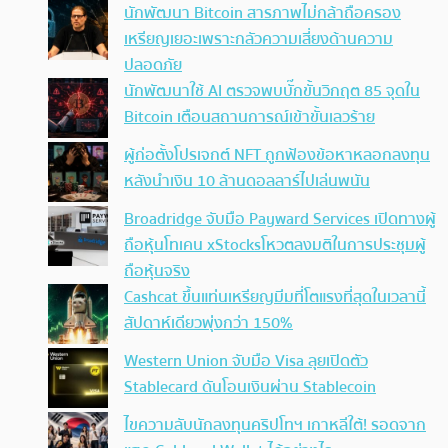
นักพัฒนา Bitcoin สารภาพไม่กล้าถือครอง
เหรียญเยอะเพราะกลัวความเสี่ยงด้านความ
ปลอดภัย
นักพัฒนาใช้ AI ตรวจพบบั๊กขั้นวิกฤต 85 จุดใน
Bitcoin เตือนสถานการณ์เข้าขั้นเลวร้าย
ผู้ก่อตั้งโปรเจกต์ NFT ถูกฟ้องข้อหาหลอกลงทุน
หลังนำเงิน 10 ล้านดอลลาร์ไปเล่นพนัน
Broadridge จับมือ Payward Services เปิดทางผู้
ถือหุ้นโทเคน xStocksโหวตลงมติในการประชุมผู้
ถือหุ้นจริง
Cashcat ขึ้นแท่นเหรียญมีมที่โตแรงที่สุดในเวลานี้
สัปดาห์เดียวพุ่งกว่า 150%
Western Union จับมือ Visa ลุยเปิดตัว
Stablecard ดันโอนเงินผ่าน Stablecoin
ไขความลับนักลงทุนคริปโทฯ เกาหลีใต้! รอดจาก