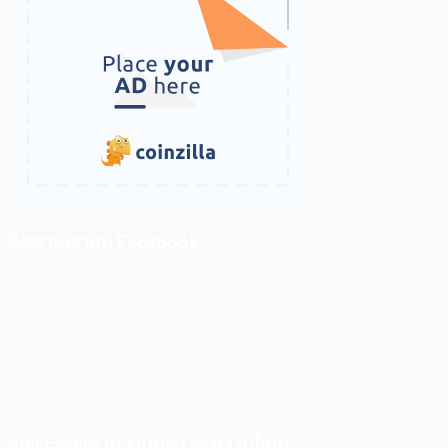
ติดตามเราบน Facebook
สภาวะตลาด (ความกลัว vs ความโลภ)