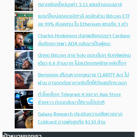
ตลาดเงินยุโรปมูลค่า 3.11 แสนล้านดอลลาร์
แบงก์ใหญ่สุดของอิตาลี ลดสัดส่วน Bitcoin ETF
ลง 99% หันลงทุน ใน Ethereum แทนถึง 3 เท่า
Charles Hoskinson ปลุกพลังคอมมูฯ Cardano
ลั่นต้องการพา ADA กลับมาเป็นผู้ชนะ
นักขุด Bitcoin สาย Solo เจอบล็อก รับทรัพย์คน
เดียว 6.6 ล้านบาท ไม่สนวิกฤตศรัทธาคริปโทฯ
Bernstein เตือนหากกฎหมาย CLARITY Act ไม่
ผ่าน อาจกดดันราคาคริปโตให้ดิ่งลงอีกระลอก
ทั่วโลกช็อก Telegram หายจาก App Store
ชั่วคราว ก่อนกลับมาใช้งานได้ปกติ
Galaxy Research ประเมินความเสียหายจาก
Coldcard อาจพุ่งสูงถึง $130 ล้าน
เป้าหมายของเรา