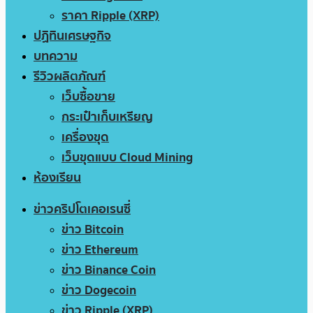
ราคา Ripple (XRP)
ปฏิทินเศรษฐกิจ
บทความ
รีวิวผลิตภัณฑ์
เว็บซื้อขาย
กระเป๋าเก็บเหรียญ
เครื่องขุด
เว็บขุดแบบ Cloud Mining
ห้องเรียน
ข่าวคริปโตเคอเรนซี่
ข่าว Bitcoin
ข่าว Ethereum
ข่าว Binance Coin
ข่าว Dogecoin
ข่าว Ripple (XRP)