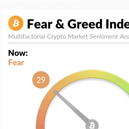
สภาวะตลาด (ความกลัว vs ความโลภ)