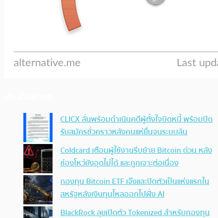
ประเด็นล่าสุด
CLICX ลั่นพร้อมดำเนินคดีผู้ตั้งใจบิดหนี้ พร้อมปิด
รับสมัครชั่วคราวหลังคนแห่ยื่นจนระบบล้น
Coldcard เตือนผู้ใช้งานรีบย้าย Bitcoin ด่วน หลัง
ช่องโหว่ยังอุดไม่ได้ และถูกเจาะต่อเนื่อง
กองทุน Bitcoin ETF เจ๊งและปิดตัวเป็นแห่งแรกใน
สหรัฐหลังเงินทุนไหลออกไปฝั่ง AI
BlackRock ลุยเปิดตัว Tokenized สำหรับกองทุน