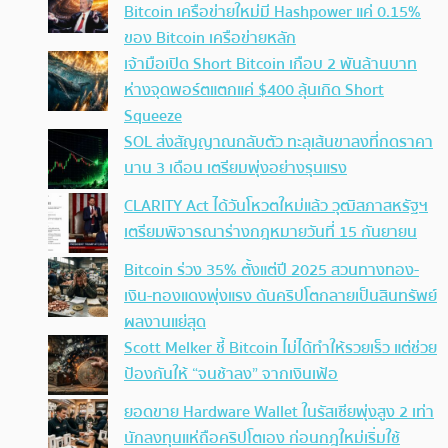
Bitcoin เครือข่ายใหม่มี Hashpower แค่ 0.15%
ของ Bitcoin เครือข่ายหลัก
เจ้ามือเปิด Short Bitcoin เกือบ 2 พันล้านบาท
ห่างจุดพอร์ตแตกแค่ $400 ลุ้นเกิด Short
Squeeze
SOL ส่งสัญญาณกลับตัว ทะลุเส้นขาลงที่กดราคา
นาน 3 เดือน เตรียมพุ่งอย่างรุนแรง
CLARITY Act ได้วันโหวตใหม่แล้ว วุฒิสภาสหรัฐฯ
เตรียมพิจารณาร่างกฎหมายวันที่ 15 กันยายน
Bitcoin ร่วง 35% ตั้งแต่ปี 2025 สวนทางทอง-
เงิน-ทองแดงพุ่งแรง ดันคริปโตกลายเป็นสินทรัพย์
ผลงานแย่สุด
Scott Melker ชี้ Bitcoin ไม่ได้ทำให้รวยเร็ว แต่ช่วย
ป้องกันให้ “จนช้าลง” จากเงินเฟ้อ
ยอดขาย Hardware Wallet ในรัสเซียพุ่งสูง 2 เท่า
นักลงทุนแห่ถือคริปโตเอง ก่อนกฎใหม่เริ่มใช้