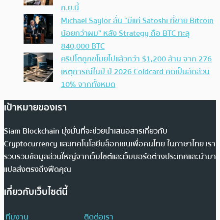
ก.ย.นี้
Michael Saylor ลั่น “มีแค่ Satoshi ที่ขาย Bitcoin
น้อยกว่าผม” หลัง Strategy ถือ BTC ทะลุ
840,000 BTC
คริปโตถูกขโมยไปแล้วกว่า $1,200 ล้าน จาก 276
เหตุการณ์ในปี ปี 2026 Coldcard คิดเป็นสัดส่วน
10% จากทั้งหมด
เป้าหมายของเรา
Siam Blockchain มุ่งมั่นที่จะช่วยนำเสนอสารเกี่ยวกับ
Cryptocurrency และเทคโนโลยีบล็อกเชนเพื่อคนไทย ในภาษาไทย เรา
รวบรวมข้อมูลส่วนใหญ่จากเว็บไซต์และเว็บบอร์ดต่างประเทศและนำมา
แปลส่งตรงถึงฟีดคุณ
เกี่ยวกับเว็บไซต์นี้
ทีมงาน
ติดต่อเรา