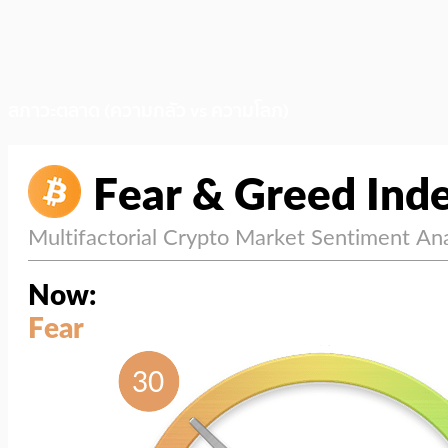
สภาวะตลาด (ความกลัว vs ความโลภ)