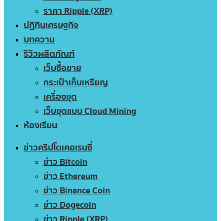
ราคา Ripple (XRP)
ปฏิทินเศรษฐกิจ
บทความ
รีวิวผลิตภัณฑ์
เว็บซื้อขาย
กระเป๋าเก็บเหรียญ
เครื่องขุด
เว็บขุดแบบ Cloud Mining
ห้องเรียน
ข่าวคริปโตเคอเรนซี่
ข่าว Bitcoin
ข่าว Ethereum
ข่าว Binance Coin
ข่าว Dogecoin
ข่าว Ripple (XRP)