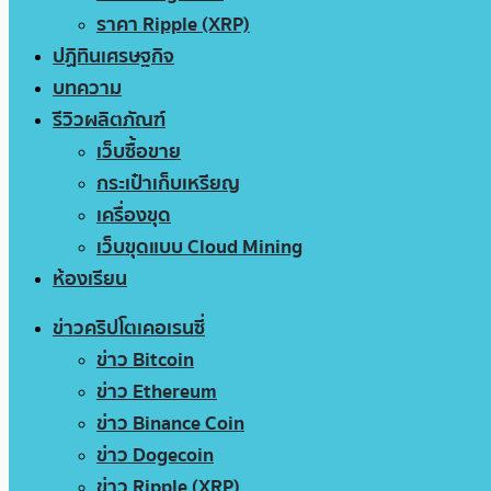
ราคา Ripple (XRP)
ปฏิทินเศรษฐกิจ
บทความ
รีวิวผลิตภัณฑ์
เว็บซื้อขาย
กระเป๋าเก็บเหรียญ
เครื่องขุด
เว็บขุดแบบ Cloud Mining
ห้องเรียน
ข่าวคริปโตเคอเรนซี่
ข่าว Bitcoin
ข่าว Ethereum
ข่าว Binance Coin
ข่าว Dogecoin
ข่าว Ripple (XRP)